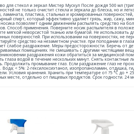
во для стекол и зеркал Мистер Мускул После дождя 500 мл (триг
ностей не только очистит стекла и зеркала до блеска, но и лег
, ламината, пластика, стальных и хромированных поверхностей
рный спирт, который эффективно удаляет грязь, жир, сажу, ми
носика позволяет одним движением распылять средство на бол
ов. Способ применения. Поверните носик распылителя в положен
те мягкой неворсистой тканью или бумагой. Не использовать д
нных поверхностей. При использовании на поверхностях, не пе
тируйте средство на незаметном участке. при поподании в глаз
ет слабое раздражение. Меры предосторожности. Беречь от де
риваемых помещениях. Не смешивать с другими чистящими вещ
зникновении раздражения кожи обратиться за медицинской пом
ь глаза водой в течение нескольких минут. Снять контактные ли
ь. Продолжить промывание глаз. Если раздражение глаз не про
. Вода; < 5%: 2-гексилоксиэтанол, изопропаноламин, отдушка, 
ели. Условия хранения. Хранить при температуре от ?5 °С до + 2
ых месте, отдельно от пищевых продуктов. Срок годности. 24 м