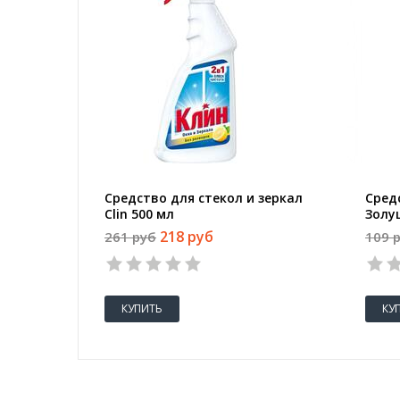
Средство для стекол и зеркал
Сред
Clin 500 мл
Золу
наша
218 руб
261 руб
109 
КУПИТЬ
КУ