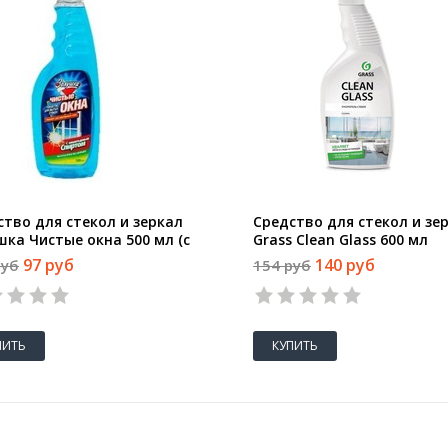
ство для стекол и зеркал
Средство для стекол и зе
шка Чистые окна 500 мл (с
Grass Clean Glass 600 мл
тырным спиртом)
97 руб
140 руб
руб
154 руб
ПИТЬ
КУПИТЬ