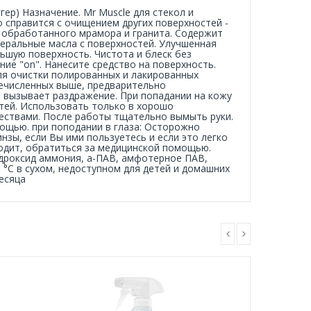
гер) Назначение. Mr Muscle для стекол и
ко справится с очищением других поверхностей -
, обработанного мрамора и гранита. Содержит
неральные масла с поверхностей. Улучшенная
ьшую поверхность. Чистота и блеск без
ие "on". Нанесите средство на поверхность.
ля очистки полированных и лакированных
речисленных выше, предварительно
а вызывает раздражение. При попадании на кожу
тей. Использовать только в хорошо
ествами. После работы тщательно вымыть руки.
ощью. при поподании в глаза: Осторожно
нзы, если Вы ими пользуетесь и если это легко
ходит, обратиться за медицинской помощью.
гидроксид аммония, а-ПАВ, амфотерное ПАВ,
5 °С в сухом, недоступном для детей и домашних
есяца