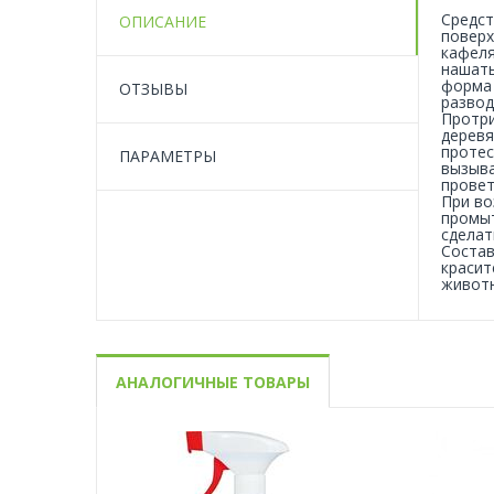
Средст
ОПИСАНИЕ
поверх
кафеля
нашаты
форма 
ОТЗЫВЫ
развод
Протри
деревя
протес
ПАРАМЕТРЫ
вызыва
провет
При во
промыт
сделат
Состав
красит
животн
АНАЛОГИЧНЫЕ ТОВАРЫ