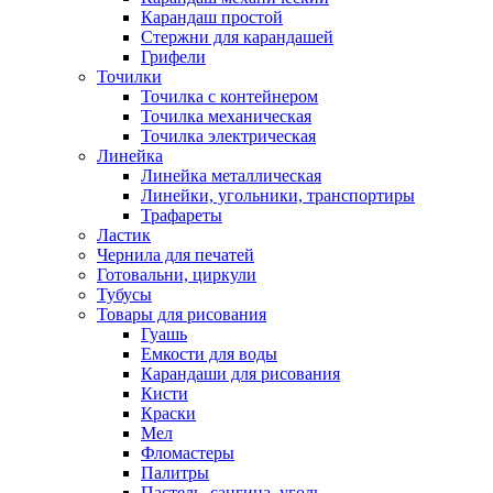
Карандаш простой
Стержни для карандашей
Грифели
Точилки
Точилка с контейнером
Точилка механическая
Точилка электрическая
Линейка
Линейка металлическая
Линейки, угольники, транспортиры
Трафареты
Ластик
Чернила для печатей
Готовальни, циркули
Тубусы
Товары для рисования
Гуашь
Емкости для воды
Карандаши для рисования
Кисти
Краски
Мел
Фломастеры
Палитры
Пастель, сангина, уголь