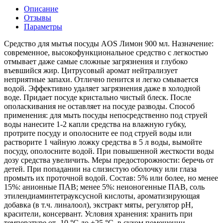
Описание
Отзывы
Параметры
Средство для мытья посуды AOS Лимон 900 мл. Назначение:
современное, высокофункциональное средство с легкостью
отмывает даже самые сложные загрязнения и глубоко
въевшийся жир. Цитрусовый аромат нейтрализует
неприятные запахи. Отлично пенится и легко смывается
водой. Эффективно удаляет загрязнения даже в холодной
воде. Придает посуде кристально чистый блеск. После
ополаскивания не оставляет на посуде разводы. Способ
применения: для мыть посуды непосредственно под струей
воды нанесите 1-2 капли средства на влажную губку,
протрите посуду и ополосните ее под струей воды или
растворите 1 чайную ложку средства в 5 л воды, вымойте
посуду, ополосните водой. При повышенной жесткости воды
дозу средства увеличить. Меры предосторожности: беречь от
детей. При попадании на слизистую оболочку или глаза
промыть их проточной водой. Состав: 5% или более, но менее
15%: анионные ПАВ; менее 5%: неионогенные ПАВ, соль
этилендиаминтетрауксусной кислоты, ароматизирующая
добавка (в т.ч. линалоол), экстракт мяты, регулятор рН,
красители, консервант. Условия хранения: хранить при
температуре от -10 °С до +25 °С, в сухом помещении.