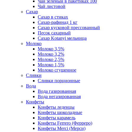
Чай зеленый в пакетиках 100
Чай листовой
Сахар
Сахар в стиках
Сахар-рафинад 1 кг
Сахар кусковой прессованный
Песок сахарный
Сахар Kotanyi мельница
Молоко
Молоко 3,5%
Молоко 3,2%
Молоко 2,5%
Молоко 1,5%
Молоко сгущенное
Сливки
Сливки порционные
Вода
Вода газированная
Вода негазированная
Конфеты
Конфеты леденцы
Конфеты шоколадные
Конфеты карамель
Конфеты Ferrero (Ферреро)
Конфеты Merci (Мерси)