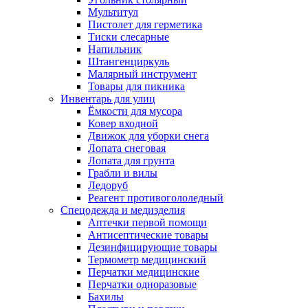
Мультитул
Пистолет для герметика
Тиски слесарные
Напильник
Штангенциркуль
Малярный инструмент
Товары для пикника
Инвентарь для улиц
Ёмкости для мусора
Ковер входной
Движок для уборки снега
Лопата снеговая
Лопата для грунта
Грабли и вилы
Ледоруб
Реагент противогололедный
Спецодежда и медизделия
Аптечки первой помощи
Антисептические товары
Дезинфицирующие товары
Термометр медицинский
Перчатки медицинские
Перчатки одноразовые
Бахилы