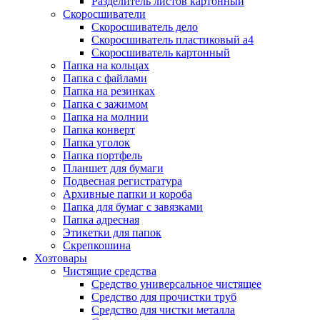
Разделитель листов картонный
Скоросшиватели
Скоросшиватель дело
Скоросшиватель пластиковый а4
Скоросшиватель картонный
Папка на кольцах
Папка с файлами
Папка на резинках
Папка с зажимом
Папка на молнии
Папка конверт
Папка уголок
Папка портфель
Планшет для бумаги
Подвесная регистратура
Архивные папки и короба
Папка для бумаг с завязками
Папка адресная
Этикетки для папок
Скрепкошина
Хозтовары
Чистящие средства
Средство универсальное чистящее
Средство для прочистки труб
Средство для чистки металла