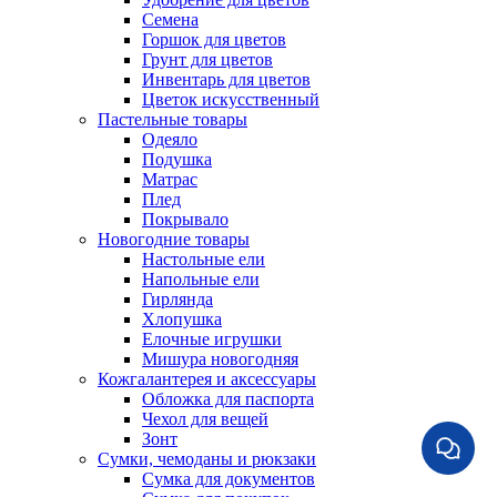
Семена
Горшок для цветов
Грунт для цветов
Инвентарь для цветов
Цветок искусственный
Пастельные товары
Одеяло
Подушка
Матрас
Плед
Покрывало
Новогодние товары
Настольные ели
Напольные ели
Гирлянда
Хлопушка
Елочные игрушки
Мишура новогодняя
Кожгалантерея и аксессуары
Обложка для паспорта
Чехол для вещей
Зонт
Сумки, чемоданы и рюкзаки
Сумка для документов