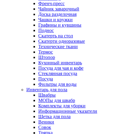
Френч-пресс
Чайник заварочный
Доска разделочная
Чашки и кружки
Графины и кувшины
Поднос
Скатерть на стол
Скатерти одноразовые
Технические ткани
Термос
Штопор
Кухонный инвентарь
Посуда для чая и кофе
Стеклянная посуда
Посуда
Фильтры для воды
Инвентарь для пола
Швабры
МОПы для швабр
Комплекты для уборки
Информационные указатели
Щетка для пола
Веники
Совок
Тряпка