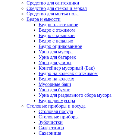
Средство для сантехники
Средство для стекол и зеркал
Средство для мытья пола
Ведра и емкости
Ведро пластиковое
Ведро с отжимом
Ведро с крышкой
Ведро с педалью
Ведро оцинкованное
Урна для мусора
Урна для батареек
Урна для улицы
Контейнер мусорный (Бак)
Ведро на колесах с отжимом
Ведро на колесах
Мусорные баки
Урна для бумаг
Урна для раздельного сбора мусора
Ведро для мусора
Столовые приборы и посуда
Столовая посуда
Столовые приборы
Зубочистки
Салфетница
Сахарница