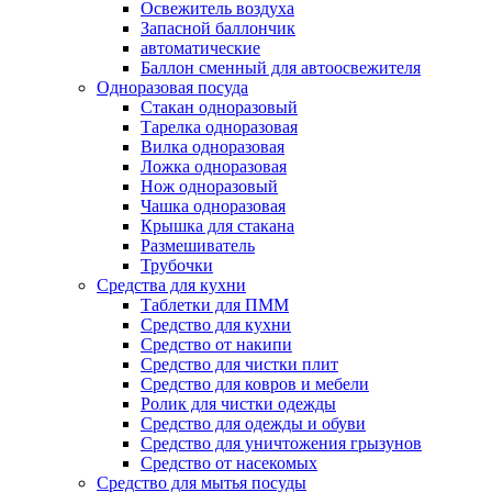
Освежитель воздуха
Запасной баллончик
автоматические
Баллон сменный для автоосвежителя
Одноразовая посуда
Стакан одноразовый
Тарелка одноразовая
Вилка одноразовая
Ложка одноразовая
Нож одноразовый
Чашка одноразовая
Крышка для стакана
Размешиватель
Трубочки
Средства для кухни
Таблетки для ПММ
Средство для кухни
Средство от накипи
Средство для чистки плит
Средство для ковров и мебели
Ролик для чистки одежды
Средство для одежды и обуви
Средство для уничтожения грызунов
Средство от насекомых
Средство для мытья посуды