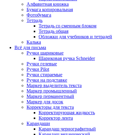
Алфавитная книжка
Бумага копировальная
Фотобумага
Тетрадь
Тетрадь со сменным блоком
Тетрадь общая
Обложки для учебников и тетрадей
Калька
Всё для письма
Ручки шариковые
Шариковая ручка Schneider
Ручки гелевые
Ручки Pilot
Ручки стираемые
Ручки на подставке
Маркер выделитель текста
Маркер промышленный
Маркер перманентный
Маркер для досок
Корректоры для текста
Корректирующая жидкость
Корректор лента
Карандаши
Карандаш чернографитный
Карандаш механический