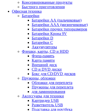
Консервированные продукты
Быстрого приготовления
Офисная техника
Батарейки
Батарейки АА (пальчиковые)
Батарейки ААА (мизинчиковые)
Батарейки прочих типоразмеров
Батарейки Крона 9V
Батарейки D
Батарейки С
Аккумуляторы
Флешки, карты, CD и HDD
Флеш-память
Карта памяти
Внешний диск
CD и DVD диски
Бокс для CD/DVD дисков
Пружины, обложки
Обложки для переплета
Пружины для переплета
для ламинирования
Аксессуары для техники
Картридер USB
Разветвитель USB
Подставка для ноутбука