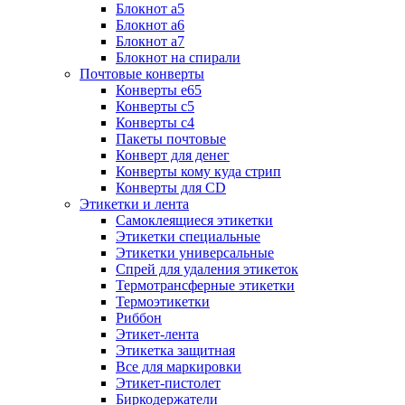
Блокнот а5
Блокнот а6
Блокнот а7
Блокнот на спирали
Почтовые конверты
Конверты е65
Конверты с5
Конверты с4
Пакеты почтовые
Конверт для денег
Конверты кому куда стрип
Конверты для CD
Этикетки и лента
Самоклеящиеся этикетки
Этикетки специальные
Этикетки универсальные
Спрей для удаления этикеток
Термотрансферные этикетки
Термоэтикетки
Риббон
Этикет-лента
Этикетка защитная
Все для маркировки
Этикет-пистолет
Биркодержатели