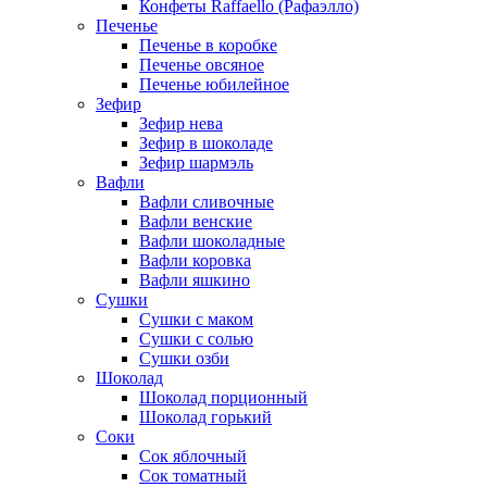
Конфеты Raffaello (Рафаэлло)
Печенье
Печенье в коробке
Печенье овсяное
Печенье юбилейное
Зефир
Зефир нева
Зефир в шоколаде
Зефир шармэль
Вафли
Вафли сливочные
Вафли венские
Вафли шоколадные
Вафли коровка
Вафли яшкино
Сушки
Сушки с маком
Сушки с солью
Сушки озби
Шоколад
Шоколад порционный
Шоколад горький
Соки
Сок яблочный
Сок томатный