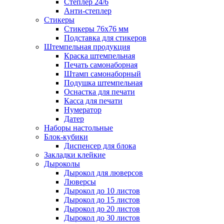
Степлер 24/6
Анти-степлер
Стикеры
Стикеры 76x76 мм
Подставка для стикеров
Штемпельная продукция
Краска штемпельная
Печать самонаборная
Штамп самонаборный
Подушка штемпельная
Оснастка для печати
Касса для печати
Нумератор
Датер
Наборы настольные
Блок-кубики
Диспенсер для блока
Закладки клейкие
Дыроколы
Дырокол для люверсов
Люверсы
Дырокол до 10 листов
Дырокол до 15 листов
Дырокол до 20 листов
Дырокол до 30 листов