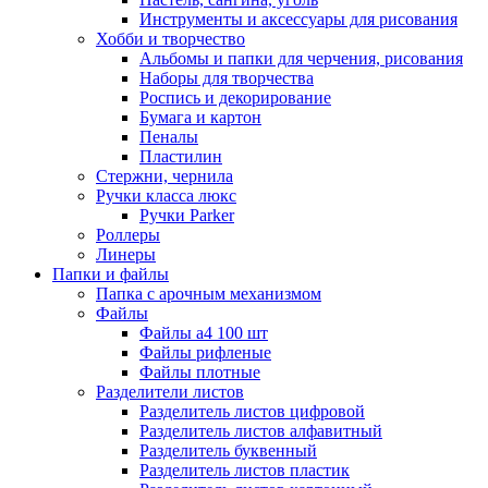
Инструменты и аксессуары для рисования
Хобби и творчество
Альбомы и папки для черчения, рисования
Наборы для творчества
Роспись и декорирование
Бумага и картон
Пеналы
Пластилин
Стержни, чернила
Ручки класса люкс
Ручки Parker
Роллеры
Линеры
Папки и файлы
Папка с арочным механизмом
Файлы
Файлы а4 100 шт
Файлы рифленые
Файлы плотные
Разделители листов
Разделитель листов цифровой
Разделитель листов алфавитный
Разделитель буквенный
Разделитель листов пластик