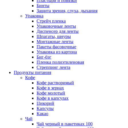
Пластыри и повязки
Бинты
Защита зрения, слуха, дыхания
Упаковка
Стрейч пленка
Упаковочные ленты
Диспенсер для ленты
Шпагаты, шнуры
Монтажные ленты
Пакеты фасовочные
Упаковка из картона
Биг-бэг
Пленка полиэтиленовая
Стреппинг лента
Продукты питания
Кофе
Кофе растворимый
Кофе в зернах
Кофе молотый
Кофе в капсулах
Цикорий
Капсулы
Какао
Чай
Чай черный в пакетиках 100