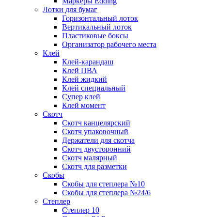
Маркеры Edding
Лотки для бумаг
Горизонтальный лоток
Вертикальный лоток
Пластиковые боксы
Организатор рабочего места
Клей
Клей-карандаш
Клей ПВА
Клей жидкий
Клей специальный
Супер клей
Клей момент
Скотч
Скотч канцелярский
Скотч упаковочный
Держатели для скотча
Скотч двусторонний
Скотч малярный
Скотч для разметки
Скобы
Скобы для степлера №10
Скобы для степлера №24/6
Степлер
Степлер 10