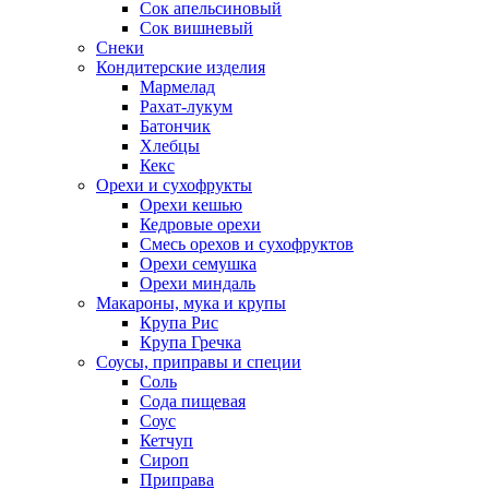
Сок апельсиновый
Сок вишневый
Снеки
Кондитерские изделия
Мармелад
Рахат-лукум
Батончик
Хлебцы
Кекс
Орехи и сухофрукты
Орехи кешью
Кедровые орехи
Смесь орехов и сухофруктов
Орехи семушка
Орехи миндаль
Макароны, мука и крупы
Крупа Рис
Крупа Гречка
Соусы, приправы и специи
Соль
Сода пищевая
Соус
Кетчуп
Сироп
Приправа