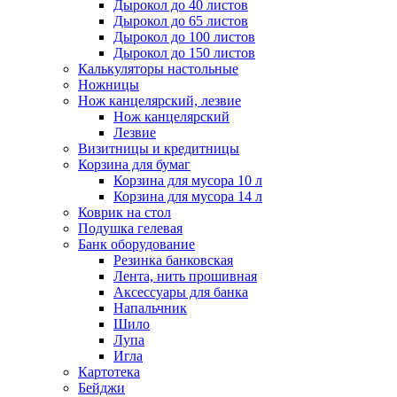
Дырокол до 40 листов
Дырокол до 65 листов
Дырокол до 100 листов
Дырокол до 150 листов
Калькуляторы настольные
Ножницы
Нож канцелярский, лезвие
Нож канцелярский
Лезвие
Визитницы и кредитницы
Корзина для бумаг
Корзина для мусора 10 л
Корзина для мусора 14 л
Коврик на стол
Подушка гелевая
Банк оборудование
Резинка банковская
Лента, нить прошивная
Аксессуары для банка
Напальчник
Шило
Лупа
Игла
Картотека
Бейджи