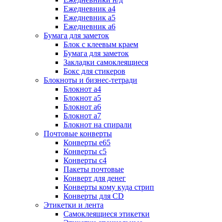
Ежедневник а4
Ежедневник а5
Ежедневник а6
Бумага для заметок
Блок с клеевым краем
Бумага для заметок
Закладки самоклеящиеся
Бокс для стикеров
Блокноты и бизнес-тетради
Блокнот а4
Блокнот а5
Блокнот а6
Блокнот а7
Блокнот на спирали
Почтовые конверты
Конверты е65
Конверты с5
Конверты с4
Пакеты почтовые
Конверт для денег
Конверты кому куда стрип
Конверты для CD
Этикетки и лента
Самоклеящиеся этикетки