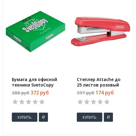
Бумага для офисной
Степлер Attache до
техники SvetoCopy
25 листов розовый
(A4, марка C, 80 г/
372 руб
174 руб
388 руб
397 руб
кв.м, 500 листов)
КУПИТЬ
КУПИТЬ