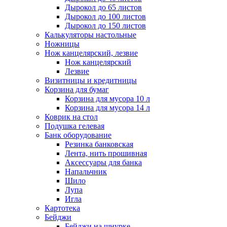
Дырокол до 65 листов
Дырокол до 100 листов
Дырокол до 150 листов
Калькуляторы настольные
Ножницы
Нож канцелярский, лезвие
Нож канцелярский
Лезвие
Визитницы и кредитницы
Корзина для бумаг
Корзина для мусора 10 л
Корзина для мусора 14 л
Коврик на стол
Подушка гелевая
Банк оборудование
Резинка банковская
Лента, нить прошивная
Аксессуары для банка
Напальчник
Шило
Лупа
Игла
Картотека
Бейджи
Бейджи на шнурке