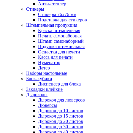
Анти-степлер
Стикеры
Стикеры 76x76 мм
Подставка для стикеров
Штемпельная продукция
Краска штемпельная
Печать самонаборная
Штамп самонаборный
Подушка штемпельная
Оснастка для печати
Касса для печати
Нумератор
Датер
Наборы настольные
Блок-кубики
Диспенсер для блока
Закладки клейкие
Дыроколы
Дырокол для люверсов
Люверсы
Дырокол до 10 листов
Дырокол до 15 листов
Дырокол до 20 листов
Дырокол до 30 листов
Дырокол до 40 листов