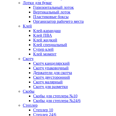
Лотки для бумаг
Горизонтальный лоток
Вертикальный лоток
Пластиковые боксы
Организатор рабочего места
Клей
Клей-карандаш
Клей ПВА
Клей жидкий
Клей специальный
Супер клей
Клей момент
Скотч
Скотч канцелярский
Скотч упаковочный
Держатели для скотча
Скотч двусторонний
Скотч малярный
Скотч для разметки
Скобы
Скобы для степлера №10
Скобы для степлера №24/6
Степлер
Степлер 10
Степлер 24/6