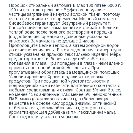
Порошок стиральный автомат BiMax 100 пятен 6000 г.
100 пятен - одно решение. Эффективно удаляет
частицы загрязнений изнутри волокон ткани, поэтому
пятно не проявится со временем. Мощный комплекс
биодобавок гарантирует безупречный результат.
Способ применения: замачивайте и стирайте белье в
теплой воде после полного растворения порошка
(подробная информация о дозировке указана на
упаковке). Замачивать не дольше 2 часов.
Прополощите белье теплой, а затем холодной водой
до исчезновения пены. Рекомендованная температура
стирки указана на ярлыках текстильных изделий. Меры
предосторожности: беречь от детей! Избегать
попадания в глаза. При попадании в глаза - немедленно
промыть проточной водой. Не глотать. При
проглатывании обратитесь за медицинской помощью.
Условия хранения: Хранить вдали от пищевых
продуктов. При повышенной чувствительности и
повреждениях кожи избегать длительного контакта с
любыми средствами для стирки. Состав: 5% или более,
но менее 15%: анионные ПАВ; менее 5%: неионогенные
ПАВ, мыло (соли жирных кислот), отбеливающие
вещества на основе кислорода, энзимы, оптический
отбеливатель, поликарбоксилаты, фосфонаты,
ароматизирующая добавка (в т.ч. гексилциннамаль).
Срок годности: указан на упаковке.