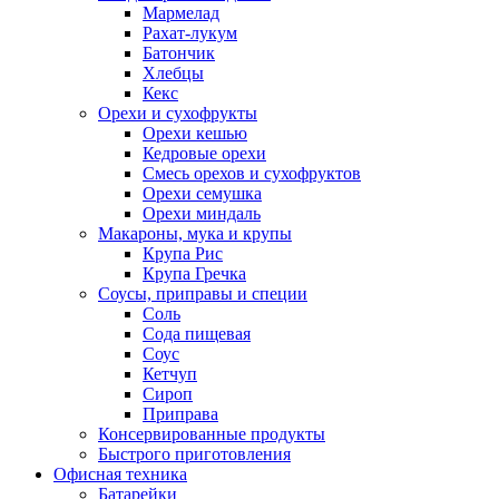
Мармелад
Рахат-лукум
Батончик
Хлебцы
Кекс
Орехи и сухофрукты
Орехи кешью
Кедровые орехи
Смесь орехов и сухофруктов
Орехи семушка
Орехи миндаль
Макароны, мука и крупы
Крупа Рис
Крупа Гречка
Соусы, приправы и специи
Соль
Сода пищевая
Соус
Кетчуп
Сироп
Приправа
Консервированные продукты
Быстрого приготовления
Офисная техника
Батарейки