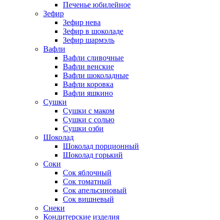
Печенье юбилейное
Зефир
Зефир нева
Зефир в шоколаде
Зефир шармэль
Вафли
Вафли сливочные
Вафли венские
Вафли шоколадные
Вафли коровка
Вафли яшкино
Сушки
Сушки с маком
Сушки с солью
Сушки озби
Шоколад
Шоколад порционный
Шоколад горький
Соки
Сок яблочный
Сок томатный
Сок апельсиновый
Сок вишневый
Снеки
Кондитерские изделия