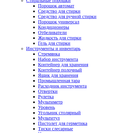
Стиральные порошки
Порошок автомат
Средство для стирки
Средство для ручной стирки
Порошок универсал
Кондиционеры
Отбеливатели
Жидкость для стирки
Гель для стирки
Инструменты и инвентарь
Стремянка
Набор инструмента
Контейнер для хранения
Контейнер полочный
Ящик для хранения
Промышленная тара
Расходник инструмента
Отвертки
Рулетка
Мультиметр
Уровень
Угольник столярный
Мультитул
Пистолет для герметика
Тиски слесарные