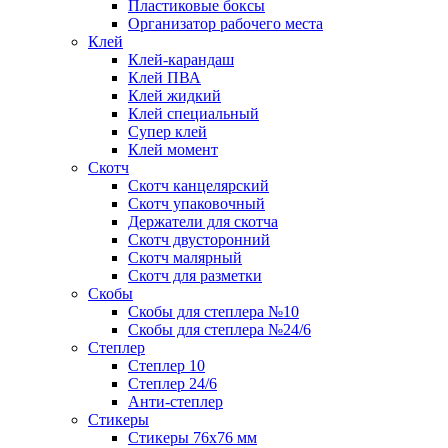
Пластиковые боксы
Организатор рабочего места
Клей
Клей-карандаш
Клей ПВА
Клей жидкий
Клей специальный
Супер клей
Клей момент
Скотч
Скотч канцелярский
Скотч упаковочный
Держатели для скотча
Скотч двусторонний
Скотч малярный
Скотч для разметки
Скобы
Скобы для степлера №10
Скобы для степлера №24/6
Степлер
Степлер 10
Степлер 24/6
Анти-степлер
Стикеры
Стикеры 76x76 мм