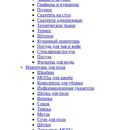
Графины и кувшины
Поднос
Скатерть на стол
Скатерти одноразовые
Технические ткани
Термос
Штопор
Кухонный инвентарь
Посуда для чая и кофе
Стеклянная посуда
Посуда
Фильтры для воды
Инвентарь для пола
Швабры
МОПы для швабр
Комплекты для уборки
Информационные указатели
Щетка для пола
Веники
Совок
Тряпка
Метла
Сгон для пола
Щетки
Держатель МОПа