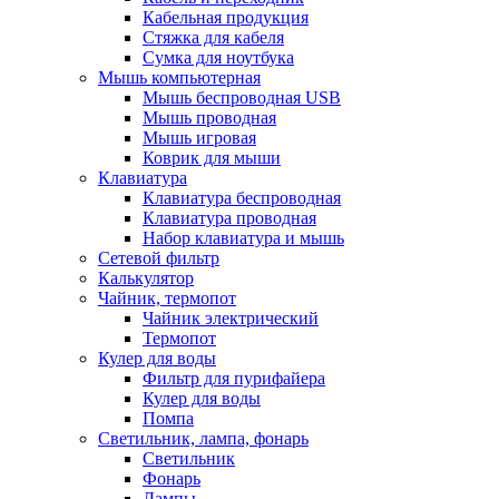
Кабельная продукция
Стяжка для кабеля
Сумка для ноутбука
Мышь компьютерная
Мышь беспроводная USB
Мышь проводная
Мышь игровая
Коврик для мыши
Клавиатура
Клавиатура беспроводная
Клавиатура проводная
Набор клавиатура и мышь
Сетевой фильтр
Калькулятор
Чайник, термопот
Чайник электрический
Термопот
Кулер для воды
Фильтр для пурифайера
Кулер для воды
Помпа
Светильник, лампа, фонарь
Светильник
Фонарь
Лампы