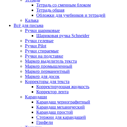
Тетрадь со сменным блоком
Тетрадь общая
Обложки для учебников и тетрадей
Калька
Всё для письма
Ручки шариковые
Шариковая ручка Schneider
Ручки гелевые
Ручки Pilot
Ручки стираемые
Ручки на подставке
Маркер выделитель текста
Маркер промышленный
Маркер перманентный
Маркер для досок
Корректоры для текста
Корректирующая жидкость
Корректор лента
Карандаши
Карандаш чернографитный
Карандаш механический
Карандаш простой
Стержни для карандашей
Грифели