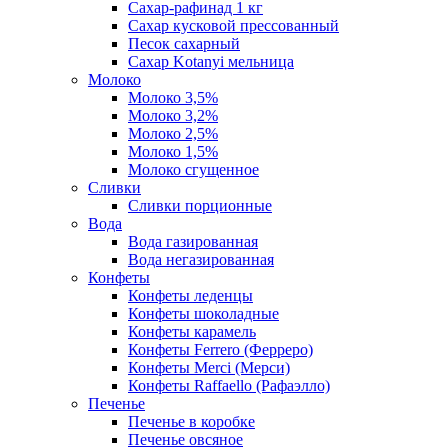
Сахар-рафинад 1 кг
Сахар кусковой прессованный
Песок сахарный
Сахар Kotanyi мельница
Молоко
Молоко 3,5%
Молоко 3,2%
Молоко 2,5%
Молоко 1,5%
Молоко сгущенное
Сливки
Сливки порционные
Вода
Вода газированная
Вода негазированная
Конфеты
Конфеты леденцы
Конфеты шоколадные
Конфеты карамель
Конфеты Ferrero (Ферреро)
Конфеты Merci (Мерси)
Конфеты Raffaello (Рафаэлло)
Печенье
Печенье в коробке
Печенье овсяное