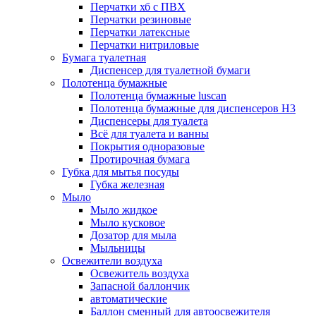
Перчатки хб с ПВХ
Перчатки резиновые
Перчатки латексные
Перчатки нитриловые
Бумага туалетная
Диспенсер для туалетной бумаги
Полотенца бумажные
Полотенца бумажные luscan
Полотенца бумажные для диспенсеров H3
Диспенсеры для туалета
Всё для туалета и ванны
Покрытия одноразовые
Протирочная бумага
Губка для мытья посуды
Губка железная
Мыло
Мыло жидкое
Мыло кусковое
Дозатор для мыла
Мыльницы
Освежители воздуха
Освежитель воздуха
Запасной баллончик
автоматические
Баллон сменный для автоосвежителя