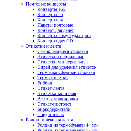
Почтовые конверты
Конверты е65
Конверты с5
Конверты с4
Пакеты почтовые
Конверт для денег
Конверты кому куда стрип
Конверты для CD
Этикетки и лента
Самоклеящиеся этикетки
Этикетки специальные
Этикетки универсальные
Спрей для удаления этикеток
Термотрансферные этикетки
Термоэтикетки
Риббон
Этикет-лента
Этикетка защитная
Все для маркировки
Этикет-пистолет
Биркодержатели
Соединитель
Ролики и чековая лента
Ролики из термобумаги 44 мм
Ролики из термобумаги 57 мм