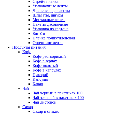
Стрейч пленка
Упаковочные ленты
Диспенсер для ленты
Шпагаты, шнуры
Монтажные ленты
Пакеты фасовочные
Упаковка из картона
Биг-бэг
Пленка полиэтиленовая
Стреппинг лента
Продукты питания
Кофе
Кофе растворимый
Кофе в зернах
Кофе молотый
Кофе в капсулах
Цикорий
Капсулы
Какао
Чай
Чай черный в пакетиках 100
Чай зеленый в пакетиках 100
Чай листовой
Сахар
Сахар в стиках