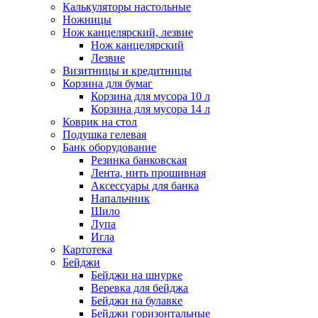
Калькуляторы настольные
Ножницы
Нож канцелярский, лезвие
Нож канцелярский
Лезвие
Визитницы и кредитницы
Корзина для бумаг
Корзина для мусора 10 л
Корзина для мусора 14 л
Коврик на стол
Подушка гелевая
Банк оборудование
Резинка банковская
Лента, нить прошивная
Аксессуары для банка
Напальчник
Шило
Лупа
Игла
Картотека
Бейджи
Бейджи на шнурке
Веревка для бейджа
Бейджи на булавке
Бейджи горизонтальные