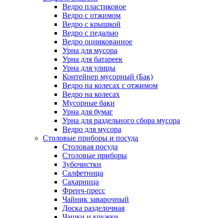
Ведро пластиковое
Ведро с отжимом
Ведро с крышкой
Ведро с педалью
Ведро оцинкованное
Урна для мусора
Урна для батареек
Урна для улицы
Контейнер мусорный (Бак)
Ведро на колесах с отжимом
Ведро на колесах
Мусорные баки
Урна для бумаг
Урна для раздельного сбора мусора
Ведро для мусора
Столовые приборы и посуда
Столовая посуда
Столовые приборы
Зубочистки
Салфетница
Сахарница
Френч-пресс
Чайник заварочный
Доска разделочная
Чашки и кружки