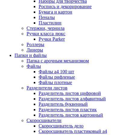
Наборы для творчества
Роспись и декорирование
Бумага и картон
Пеналы
Пластилин
Стержни, чернила
Ручки класса люкс
Ручки Parker
Роллеры
Линеры
Папки и файлы
Папка с арочным механизмом
Файлы
Файлы а4 100 шт
Файлы рифленые
Файлы плотные
Разделители листов
Разделитель листов цифровой
Разделитель листов алфавитный
Разделитель буквенный
Разделитель листов пластик
Разделитель листов картонный
Скоросшиватели
Скоросшиватель дело
Скоросшиватель пластиковый а4