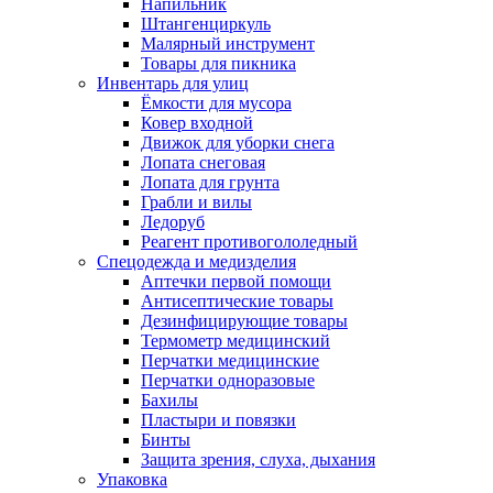
Напильник
Штангенциркуль
Малярный инструмент
Товары для пикника
Инвентарь для улиц
Ёмкости для мусора
Ковер входной
Движок для уборки снега
Лопата снеговая
Лопата для грунта
Грабли и вилы
Ледоруб
Реагент противогололедный
Спецодежда и медизделия
Аптечки первой помощи
Антисептические товары
Дезинфицирующие товары
Термометр медицинский
Перчатки медицинские
Перчатки одноразовые
Бахилы
Пластыри и повязки
Бинты
Защита зрения, слуха, дыхания
Упаковка