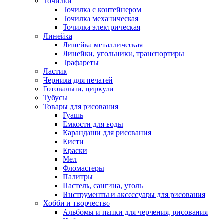
Точилки
Точилка с контейнером
Точилка механическая
Точилка электрическая
Линейка
Линейка металлическая
Линейки, угольники, транспортиры
Трафареты
Ластик
Чернила для печатей
Готовальни, циркули
Тубусы
Товары для рисования
Гуашь
Емкости для воды
Карандаши для рисования
Кисти
Краски
Мел
Фломастеры
Палитры
Пастель, сангина, уголь
Инструменты и аксессуары для рисования
Хобби и творчество
Альбомы и папки для черчения, рисования