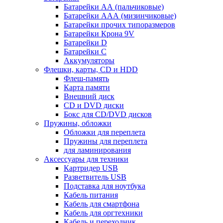
Батарейки АА (пальчиковые)
Батарейки ААА (мизинчиковые)
Батарейки прочих типоразмеров
Батарейки Крона 9V
Батарейки D
Батарейки С
Аккумуляторы
Флешки, карты, CD и HDD
Флеш-память
Карта памяти
Внешний диск
CD и DVD диски
Бокс для CD/DVD дисков
Пружины, обложки
Обложки для переплета
Пружины для переплета
для ламинирования
Аксессуары для техники
Картридер USB
Разветвитель USB
Подставка для ноутбука
Кабель питания
Кабель для смартфона
Кабель для оргтехники
Кабель и переходник