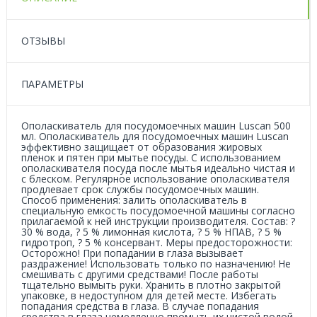
ОТЗЫВЫ
ПАРАМЕТРЫ
Ополаскиватель для посудомоечных машин Luscan 500
мл. Ополаскиватель для посудомоечных машин Luscan
эффективно защищает от образования жировых
пленок и пятен при мытье посуды. С использованием
ополаскивателя посуда после мытья идеально чистая и
с блеском. Регулярное использование ополаскивателя
продлевает срок службы посудомоечных машин.
Способ применения: залить ополаскиватель в
специальную емкость посудомоечной машины согласно
прилагаемой к ней инструкции производителя. Состав: ?
30 % вода, ? 5 % лимонная кислота, ? 5 % НПАВ, ? 5 %
гидротроп, ? 5 % консервант. Меры предосторожности:
Осторожно! При попадании в глаза вызывает
раздражение! Использовать только по назначению! Не
смешивать с другими средствами! После работы
тщательно вымыть руки. Хранить в плотно закрытой
упаковке, в недоступном для детей месте. Избегать
попадания средства в глаза. В случае попадания
средства в глаза немедленно промыть их чистой водой.