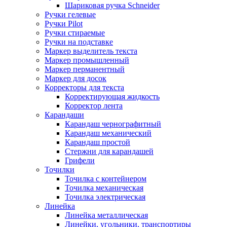
Шариковая ручка Schneider
Ручки гелевые
Ручки Pilot
Ручки стираемые
Ручки на подставке
Маркер выделитель текста
Маркер промышленный
Маркер перманентный
Маркер для досок
Корректоры для текста
Корректирующая жидкость
Корректор лента
Карандаши
Карандаш чернографитный
Карандаш механический
Карандаш простой
Стержни для карандашей
Грифели
Точилки
Точилка с контейнером
Точилка механическая
Точилка электрическая
Линейка
Линейка металлическая
Линейки, угольники, транспортиры