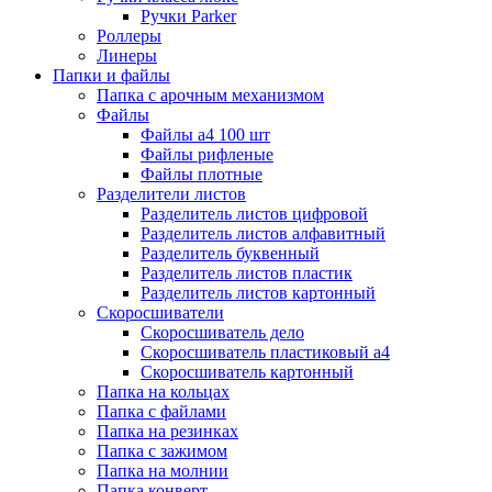
Ручки Parker
Роллеры
Линеры
Папки и файлы
Папка с арочным механизмом
Файлы
Файлы а4 100 шт
Файлы рифленые
Файлы плотные
Разделители листов
Разделитель листов цифровой
Разделитель листов алфавитный
Разделитель буквенный
Разделитель листов пластик
Разделитель листов картонный
Скоросшиватели
Скоросшиватель дело
Скоросшиватель пластиковый а4
Скоросшиватель картонный
Папка на кольцах
Папка с файлами
Папка на резинках
Папка с зажимом
Папка на молнии
Папка конверт