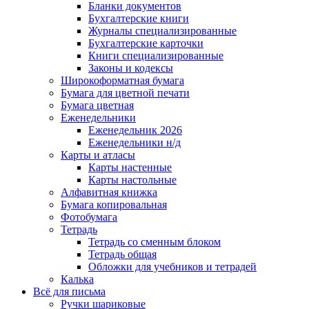
Бланки документов
Бухгалтерские книги
Журналы специализированные
Бухгалтерские карточки
Книги специализированные
Законы и кодексы
Широкоформатная бумага
Бумага для цветной печати
Бумага цветная
Еженедельники
Еженедельник 2026
Еженедельники н/д
Карты и атласы
Карты настенные
Карты настольные
Алфавитная книжка
Бумага копировальная
Фотобумага
Тетрадь
Тетрадь со сменным блоком
Тетрадь общая
Обложки для учебников и тетрадей
Калька
Всё для письма
Ручки шариковые