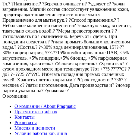
?л.? ?Назначение.? ?Бережно очищает и? ?удаляет с? ?кожи
загрязнения. Мягкий состав способствует увлажнению кожи,
предотвращает появление сухости после мытья.
Предназначено для мытья рук.? ?Способ применения.? ?
Небольшое количество нанести на? ?влажную кожу, вспенить,
тщательно смыть водой.? ?Меры предосторожности.? ?
Использовать по? ?назначению. Беречь от? ?детей. При
попадании средства в? ?глаза промыть большим количеством
воды.? ?Состав.? ?>30% вода деминерализованная, 15??-??
30% хлорид натрия, 5??-??15% комбинированные ПАВ, <5%
загуститель, <5% глицерин,<5% биоцид, <5% парфюмерная
композиция, краситель.? ?Условия хранения.? ?Хранить в? ?
сухом прохладном месте при температуре ??от +??5 ??°??С? ?
до? ?+??25 ??°??С. Избегать попадания прямых солнечных
лучей. Хранить плотно закрытым.? ?Срок годности.? ?36? ?
месяцев с? ?даты изготовления. Дата производства и? ?номер
партии указаны на? ?упаковке.?
О компании
О компании / About Pragmatic
Прагматик в цифрах
Контакты
Реквизиты
Миссия и ценности
Условия работы юр. лица