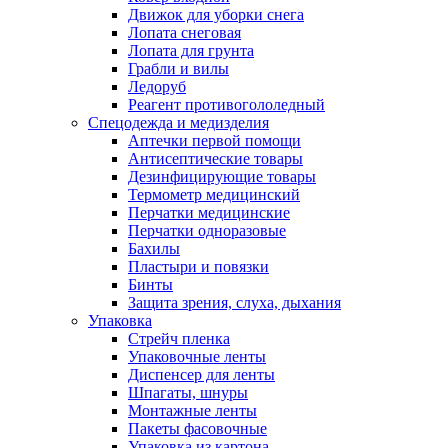
Движок для уборки снега
Лопата снеговая
Лопата для грунта
Грабли и вилы
Ледоруб
Реагент противогололедный
Спецодежда и медизделия
Аптечки первой помощи
Антисептические товары
Дезинфицирующие товары
Термометр медицинский
Перчатки медицинские
Перчатки одноразовые
Бахилы
Пластыри и повязки
Бинты
Защита зрения, слуха, дыхания
Упаковка
Стрейч пленка
Упаковочные ленты
Диспенсер для ленты
Шпагаты, шнуры
Монтажные ленты
Пакеты фасовочные
Упаковка из картона