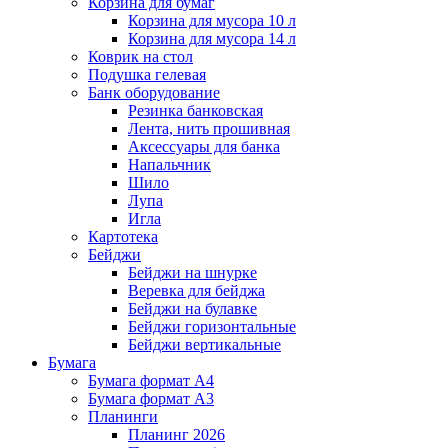
Корзина для бумаг
Корзина для мусора 10 л
Корзина для мусора 14 л
Коврик на стол
Подушка гелевая
Банк оборудование
Резинка банковская
Лента, нить прошивная
Аксессуары для банка
Напальчник
Шило
Лупа
Игла
Картотека
Бейджи
Бейджи на шнурке
Веревка для бейджа
Бейджи на булавке
Бейджи горизонтальные
Бейджи вертикальные
Бумага
Бумага формат А4
Бумага формат А3
Планинги
Планинг 2026