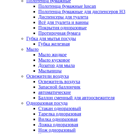
Полотенца бумажные
Полотенца бумажные luscan
Полотенца бумажные для диспенсеров H3
Диспенсеры для туалета
Всё для туалета и ванны
Покрытия одноразовые
Протирочная бумага
Губка для мытья посуды
Губка железная
Мыло
Мыло жидкое
Мыло кусковое
Дозатор для мыла
Мыльницы
Освежители воздуха
Освежитель воздуха
Запасной баллончик
автоматические
Баллон сменный для автоосвежителя
Одноразовая посуда
Стакан одноразовый
Тарелка одноразовая
Вилка одноразовая
Ложка одноразовая
Нож одноразовый