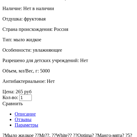
Наличие:
Нет в наличии
Отдушка:
фруктовая
Страна происхождения:
Россия
Тип:
мыло жидкое
Особенности:
увлажняющее
Разрешено для детских учреждений:
Нет
Объем, мл/Вес, г:
5000
Антибактериальное:
Нет
Цена:
265 руб
Кол-во:
Сравнить
Описание
Отзывы
Параметры
?Мыло жидкое ??Mr??. ??White?? ??Optima? ?Манго-мята? ?5?