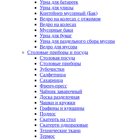
Урна для батареек
Урна для улицы
Контейнер мусорный (Бак)
Ведро на колесах с отжимом
Ведро на колесах
Мусорные баки
Урна для бумаг
Урна для раздельного сбора мусора
Ведро для мусора
Столовые приборы и посуда
Столовая посуда
Столовые приборы
Зубочистки
Салфетница
Сахарница
Френч-пресс
Чайник заварочный
Доска разделочная
Чашки и кружки
Графины и кувшины
Поднос
Скатерть на стол
Скатерти одноразовые
Технические ткани
Термос