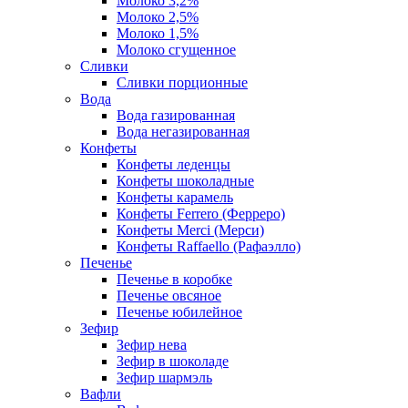
Молоко 3,2%
Молоко 2,5%
Молоко 1,5%
Молоко сгущенное
Сливки
Сливки порционные
Вода
Вода газированная
Вода негазированная
Конфеты
Конфеты леденцы
Конфеты шоколадные
Конфеты карамель
Конфеты Ferrero (Ферреро)
Конфеты Merci (Мерси)
Конфеты Raffaello (Рафаэлло)
Печенье
Печенье в коробке
Печенье овсяное
Печенье юбилейное
Зефир
Зефир нева
Зефир в шоколаде
Зефир шармэль
Вафли