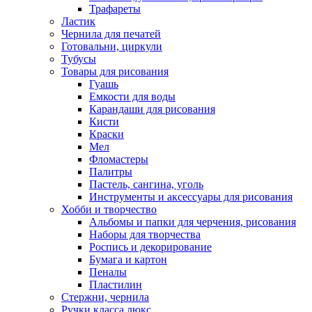
Трафареты
Ластик
Чернила для печатей
Готовальни, циркули
Тубусы
Товары для рисования
Гуашь
Емкости для воды
Карандаши для рисования
Кисти
Краски
Мел
Фломастеры
Палитры
Пастель, сангина, уголь
Инструменты и аксессуары для рисования
Хобби и творчество
Альбомы и папки для черчения, рисования
Наборы для творчества
Роспись и декорирование
Бумага и картон
Пеналы
Пластилин
Стержни, чернила
Ручки класса люкс