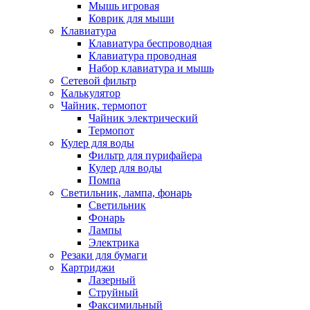
Мышь игровая
Коврик для мыши
Клавиатура
Клавиатура беспроводная
Клавиатура проводная
Набор клавиатура и мышь
Сетевой фильтр
Калькулятор
Чайник, термопот
Чайник электрический
Термопот
Кулер для воды
Фильтр для пурифайера
Кулер для воды
Помпа
Светильник, лампа, фонарь
Светильник
Фонарь
Лампы
Электрика
Резаки для бумаги
Картриджи
Лазерный
Струйный
Факсимильный