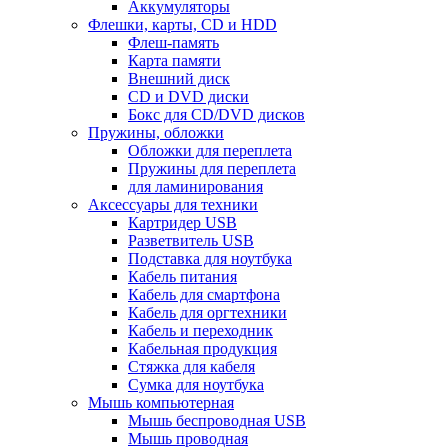
Аккумуляторы
Флешки, карты, CD и HDD
Флеш-память
Карта памяти
Внешний диск
CD и DVD диски
Бокс для CD/DVD дисков
Пружины, обложки
Обложки для переплета
Пружины для переплета
для ламинирования
Аксессуары для техники
Картридер USB
Разветвитель USB
Подставка для ноутбука
Кабель питания
Кабель для смартфона
Кабель для оргтехники
Кабель и переходник
Кабельная продукция
Стяжка для кабеля
Сумка для ноутбука
Мышь компьютерная
Мышь беспроводная USB
Мышь проводная