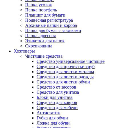
Папка уголок
Папка портфель
Планшет для бумаги
Подвесная регистратура
Архивные папки и короба
Папка для бумаг с завязками
Папка адресная
Этикетки для папок
Скрепкошина
Хозтовары
Чистящие средства
Средство универсальное чистящее
Средство для прочистки труб
Средство для чистки металла
Средство для чистки одежды
Средство для чистки обуви
Средство от засоров
Средство для унитаза
Блоки для унитаза
Средство для ковров
Средство для мебели
Антистатик
Губка для обуви
Ложка для обуви