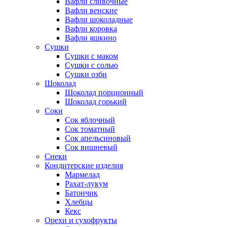
Вафли сливочные
Вафли венские
Вафли шоколадные
Вафли коровка
Вафли яшкино
Сушки
Сушки с маком
Сушки с солью
Сушки озби
Шоколад
Шоколад порционный
Шоколад горький
Соки
Сок яблочный
Сок томатный
Сок апельсиновый
Сок вишневый
Снеки
Кондитерские изделия
Мармелад
Рахат-лукум
Батончик
Хлебцы
Кекс
Орехи и сухофрукты