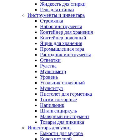
Жидкость для стирки
Гель для стирки
Инструменты и инвентарь
Стремянка
Набор инструмента
Контейнер для хранения
Контейнер полочный
Ящик для хранения
Промышленная тара
Расходник инструмента
Отвертки
Рулетка
Мультиметр
Уровень
Угольник столярный
Мультитул
Пистолет для герметика
Тиски слесарные
Напильник
Штангенциркуль
Малярный инструмент
Товары для пикника
Инвентарь для улиц
Ёмкости для мусора
Ковер входной