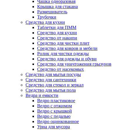
Чашка одноразовая
Крышка для стакана
Размешиватель
Трубочки
Средства для кухни
Таблетки для ПММ
Средство для кухни
Средство от накипи
Средство для чистки плит
Средство для ковров и мебели
Ролик для чистки одежды
Средство для одежды и обуви
Средство для уничтожения грызунов
Средство от насекомых
Средство для мытья посуды
Средство для сантехники
Средство для стекол и зеркал
Средство для мытья пола
Ведра и емкости
Ведро пластиковое
Ведро с отжимом
Ведро с крышкой
Ведро с педалью
Ведро оцинкованное
Урна для мусора