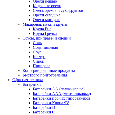
Орехи кешью
Кедровые орехи
Смесь орехов и сухофруктов
Орехи семушка
Орехи миндаль
Макароны, мука и крупы
Крупа Рис
Крупа Гречка
Соусы, приправы и специи
Соль
Сода пищевая
Соус
Кетчуп
Сироп
Приправа
Консервированные продукты
Быстрого приготовления
Офисная техника
Батарейки
Батарейки АА (пальчиковые)
Батарейки ААА (мизинчиковые)
Батарейки прочих типоразмеров
Батарейки Крона 9V
Батарейки D
Батарейки С