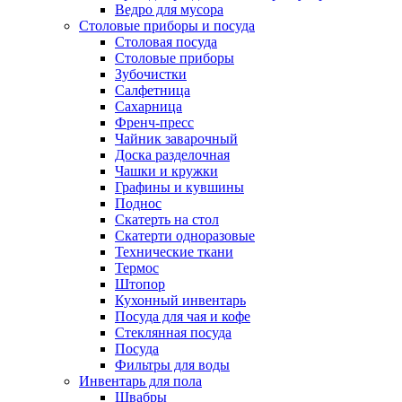
Ведро для мусора
Столовые приборы и посуда
Столовая посуда
Столовые приборы
Зубочистки
Салфетница
Сахарница
Френч-пресс
Чайник заварочный
Доска разделочная
Чашки и кружки
Графины и кувшины
Поднос
Скатерть на стол
Скатерти одноразовые
Технические ткани
Термос
Штопор
Кухонный инвентарь
Посуда для чая и кофе
Стеклянная посуда
Посуда
Фильтры для воды
Инвентарь для пола
Швабры