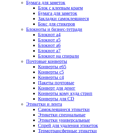
Бумага для заметок
Блок с клеевым краем
Бумага для заметок
Закладки самоклеящиеся
Бокс для стикеров
Блокноты и бизнес-тетради
Блокнот а4
Блокнот а5
Блокнот а6
Блокнот а7
Блокнот на спирали
Почтовые конверты
Конверты е65
Конверты с5
Конверты с4
Пакеты почтовые
Конверт для денег
Конверты кому куда стрип
Конверты для CD
Этикетки и лента
Самоклеящиеся этикетки
Этикетки специальные
Этикетки универсальные
Спрей для удаления этикеток
Термотрансферные этикетки