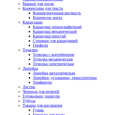
Маркер для досок
Корректоры для текста
Корректирующая жидкость
Корректор лента
Карандаши
Карандаш чернографитный
Карандаш механический
Карандаш простой
Стержни для карандашей
Грифели
Точилки
Точилка с контейнером
Точилка механическая
Точилка электрическая
Линейка
Линейка металлическая
Линейки, угольники, транспортиры
Трафареты
Ластик
Чернила для печатей
Готовальни, циркули
Тубусы
Товары для рисования
Гуашь
Емкости для воды