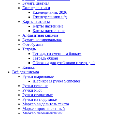
Бумага цветная
Еженедельники
Еженедельник 2026
Еженедельники н/д
Карты и атласы
Карты настенные
Карты настольные
Алфавитная книжка
Бумага копировальная
Фотобумага
Тетрадь
Тетрадь со сменным блоком
Тетрадь общая
Обложки для учебников и тетрадей
Калька
Всё для письма
Ручки шариковые
Шариковая ручка Schneider
Ручки гелевые
Ручки Pilot
Ручки стираемые
Ручки на подставке
Маркер выделитель текста
Маркер промышленный
Маркер перманентный