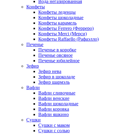
Вода негазированная
Конфеты
Конфеты леденцы
Конфеты шоколадные
Конфеты карамель
Конфеты Ferrero (Ферреро)
Конфеты Merci (Мерси)
Конфеты Raffaello (Рафаэлло)
Печенье
Печенье в коробке
Печенье овсяное
Печенье юбилейное
Зефир
Зефир нева
Зефир в шоколаде
Зефир шармэль
Вафли
Вафли сливочные
Вафли венские
Вафли шоколадные
Вафли коровка
Вафли яшкино
Сушки
Сушки с маком
Сушки с солью