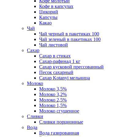
Кофе молотый
Кофе в капсулах
Цикорий
Капсулы
Какао
Чай
Чай черный в пакетиках 100
Чай зеленый в пакетиках 100
Чай листовой
Сахар
Сахар в стиках
Сахар-рафинад 1 кг
Сахар кусковой прессованный
Песок сахарный
Сахар Kotanyi мельница
Молоко
Молоко 3,5%
Молоко 3,2%
Молоко 2,5%
Молоко 1,5%
Молоко сгущенное
Сливки
Сливки порционные
Вода
Вода газированная