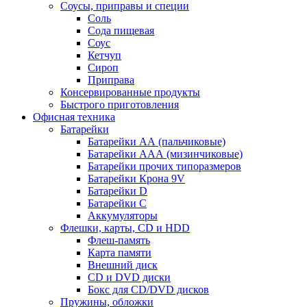
Соусы, приправы и специи
Соль
Сода пищевая
Соус
Кетчуп
Сироп
Приправа
Консервированные продукты
Быстрого приготовления
Офисная техника
Батарейки
Батарейки АА (пальчиковые)
Батарейки ААА (мизинчиковые)
Батарейки прочих типоразмеров
Батарейки Крона 9V
Батарейки D
Батарейки С
Аккумуляторы
Флешки, карты, CD и HDD
Флеш-память
Карта памяти
Внешний диск
CD и DVD диски
Бокс для CD/DVD дисков
Пружины, обложки