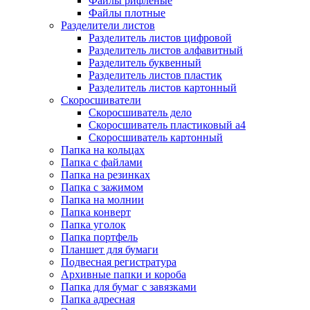
Файлы рифленые
Файлы плотные
Разделители листов
Разделитель листов цифровой
Разделитель листов алфавитный
Разделитель буквенный
Разделитель листов пластик
Разделитель листов картонный
Скоросшиватели
Скоросшиватель дело
Скоросшиватель пластиковый а4
Скоросшиватель картонный
Папка на кольцах
Папка с файлами
Папка на резинках
Папка с зажимом
Папка на молнии
Папка конверт
Папка уголок
Папка портфель
Планшет для бумаги
Подвесная регистратура
Архивные папки и короба
Папка для бумаг с завязками
Папка адресная