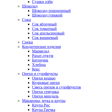
Сушки озби
Шоколад
Шоколад порционный
Шоколад горький
Соки
Сок яблочный
Сок томатный
Сок апельсиновый
Сок вишневый
Снеки
Кондитерские изделия
Мармелад
Рахат-лукум
Батончик
Хлебцы
Кекс
Орехи и сухофрукты
Орехи кешью
Кедровые орехи
Смесь орехов и сухофруктов
Орехи семушка
Орехи миндаль
Макароны, мука и крупы
Крупа Рис
Крупа Гречка