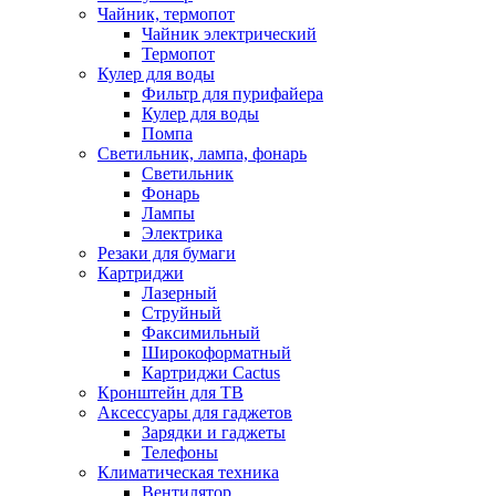
Чайник, термопот
Чайник электрический
Термопот
Кулер для воды
Фильтр для пурифайера
Кулер для воды
Помпа
Светильник, лампа, фонарь
Светильник
Фонарь
Лампы
Электрика
Резаки для бумаги
Картриджи
Лазерный
Струйный
Факсимильный
Широкоформатный
Картриджи Cactus
Кронштейн для ТВ
Аксессуары для гаджетов
Зарядки и гаджеты
Телефоны
Климатическая техника
Вентилятор