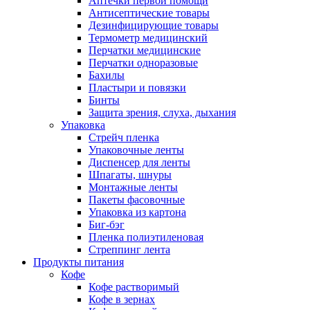
Аптечки первой помощи
Антисептические товары
Дезинфицирующие товары
Термометр медицинский
Перчатки медицинские
Перчатки одноразовые
Бахилы
Пластыри и повязки
Бинты
Защита зрения, слуха, дыхания
Упаковка
Стрейч пленка
Упаковочные ленты
Диспенсер для ленты
Шпагаты, шнуры
Монтажные ленты
Пакеты фасовочные
Упаковка из картона
Биг-бэг
Пленка полиэтиленовая
Стреппинг лента
Продукты питания
Кофе
Кофе растворимый
Кофе в зернах