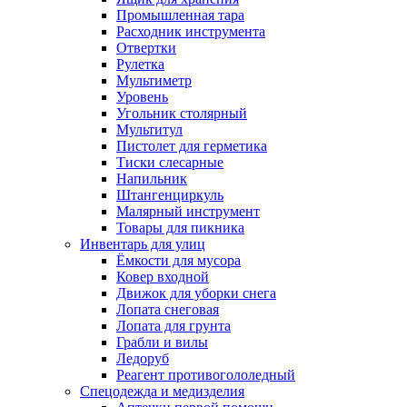
Промышленная тара
Расходник инструмента
Отвертки
Рулетка
Мультиметр
Уровень
Угольник столярный
Мультитул
Пистолет для герметика
Тиски слесарные
Напильник
Штангенциркуль
Малярный инструмент
Товары для пикника
Инвентарь для улиц
Ёмкости для мусора
Ковер входной
Движок для уборки снега
Лопата снеговая
Лопата для грунта
Грабли и вилы
Ледоруб
Реагент противогололедный
Спецодежда и медизделия