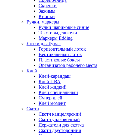
Скрепочница
Скрепки
Зажимы
Кнопки
Ручки, маркеры
Ручки шариковые синие
Текстовыделители
Маркеры Edding
Лотки для бумаг
Горизонтальный лоток
Вертикальный лоток
Пластиковые боксы
Организатор рабочего места
Клей
Клей-карандаш
Клей ПВА
Клей жидкий
Клей специальный
Супер клей
Клей момент
Скотч
Скотч канцелярский
Скотч упаковочный
Держатели для скотча
Скотч двусторонний