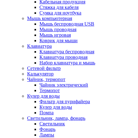
Кабельная продукция
Стяжка для кабеля
Сумка для ноутбука
Мышь компьютерная
Мышь беспроводная USB
Мышь проводная
Мышь игровая
Коврик для мыши
Клавиатура
Клавиатура беспроводная
Клавиатура проводная
Набор клавиатура и мышь
Сетевой фильтр
Калькулятор
Чайник, термопот
Чайник электрический
Термопот
Кулер для воды
Фильтр для пурифайера
Кулер для воды
Помпа
Светильник, лампа, фонарь
Светильник
Фонарь
Лампы