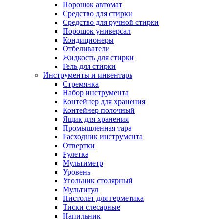
Порошок автомат
Средство для стирки
Средство для ручной стирки
Порошок универсал
Кондиционеры
Отбеливатели
Жидкость для стирки
Гель для стирки
Инструменты и инвентарь
Стремянка
Набор инструмента
Контейнер для хранения
Контейнер полочный
Ящик для хранения
Промышленная тара
Расходник инструмента
Отвертки
Рулетка
Мультиметр
Уровень
Угольник столярный
Мультитул
Пистолет для герметика
Тиски слесарные
Напильник