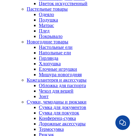
Цветок искусственный
Пастельные товары
Одеяло
Подушка
Матрас
Плед
Покрывало
Новогодние товары
Настольные ели
Напольные ели
Гирлянда
Хлопушка
Елочные игрушки
Мишура новогодняя
Кожгалантерея и аксессуары
Обложка для паспорта
Чехол для вещей
Зонт
Сумки, чемоданы и рюкзаки
Сумка для документов
Сумка для покупок
Конференц-сумка
Дорожные аксессуары
Термосумка
Рюкзак