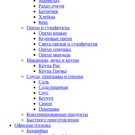
Мармелад
Рахат-лукум
Батончик
Хлебцы
Кекс
Орехи и сухофрукты
Орехи кешью
Кедровые орехи
Смесь орехов и сухофруктов
Орехи семушка
Орехи миндаль
Макароны, мука и крупы
Крупа Рис
Крупа Гречка
Соусы, приправы и специи
Соль
Сода пищевая
Соус
Кетчуп
Сироп
Приправа
Консервированные продукты
Быстрого приготовления
Офисная техника
Батарейки