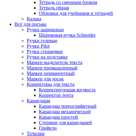
Тетрадь со сменным блоком
Тетрадь общая
Обложки для учебников и тетрадей
Калька
Всё для письма
Ручки шариковые
Шариковая ручка Schneider
Ручки гелевые
Ручки Pilot
Ручки стираемые
Ручки на подставке
Маркер выделитель текста
Маркер промышленный
Маркер перманентный
Маркер для досок
Корректоры для текста
Корректирующая жидкость
Корректор лента
Карандаши
Карандаш чернографитный
Карандаш механический
Карандаш простой
Стержни для карандашей
Грифели
Точилки