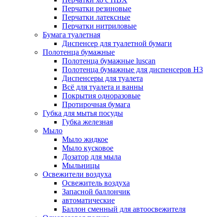
Перчатки резиновые
Перчатки латексные
Перчатки нитриловые
Бумага туалетная
Диспенсер для туалетной бумаги
Полотенца бумажные
Полотенца бумажные luscan
Полотенца бумажные для диспенсеров H3
Диспенсеры для туалета
Всё для туалета и ванны
Покрытия одноразовые
Протирочная бумага
Губка для мытья посуды
Губка железная
Мыло
Мыло жидкое
Мыло кусковое
Дозатор для мыла
Мыльницы
Освежители воздуха
Освежитель воздуха
Запасной баллончик
автоматические
Баллон сменный для автоосвежителя