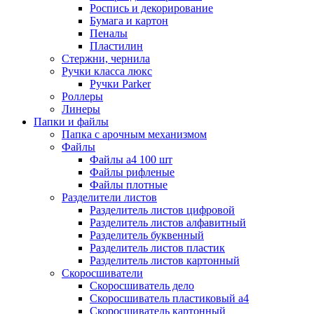
Роспись и декорирование
Бумага и картон
Пеналы
Пластилин
Стержни, чернила
Ручки класса люкс
Ручки Parker
Роллеры
Линеры
Папки и файлы
Папка с арочным механизмом
Файлы
Файлы а4 100 шт
Файлы рифленые
Файлы плотные
Разделители листов
Разделитель листов цифровой
Разделитель листов алфавитный
Разделитель буквенный
Разделитель листов пластик
Разделитель листов картонный
Скоросшиватели
Скоросшиватель дело
Скоросшиватель пластиковый а4
Скоросшиватель картонный