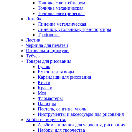
Точилка с контейнером
Точилка механическая
Точилка электрическая
Линейка
Линейка металлическая
Линейки, угольники, транспортиры
Трафареты
Ластик
Чернила для печатей
Готовальни, циркули
Тубусы
Товары для рисования
Гуашь
Емкости для воды
Карандаши для рисования
Кисти
Краски
Мел
Фломастеры
Палитры
Пастель, сангина, уголь
Инструменты и аксессуары для рисования
Хобби и творчество
Альбомы и папки для черчения, рисования
Наборы для творчества