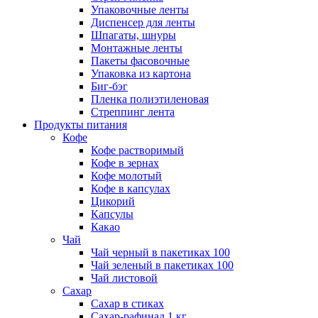
Упаковочные ленты
Диспенсер для ленты
Шпагаты, шнуры
Монтажные ленты
Пакеты фасовочные
Упаковка из картона
Биг-бэг
Пленка полиэтиленовая
Стреппинг лента
Продукты питания
Кофе
Кофе растворимый
Кофе в зернах
Кофе молотый
Кофе в капсулах
Цикорий
Капсулы
Какао
Чай
Чай черный в пакетиках 100
Чай зеленый в пакетиках 100
Чай листовой
Сахар
Сахар в стиках
Сахар-рафинад 1 кг