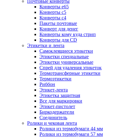
Почтовые конверты
Конверты е65
Конверты с5
Конверты с4
Пакеты почтовые
Конверт для денег
Конверты кому куда стрип
Конверты для CD
Этикетки и лента
Самоклеящиеся этикетки
Этикетки специальные
Этикетки универсальные
Спрей для удаления этикеток
Термотрансферные этикетки
Термоэтикетки
Риббон
Этикет-лента
Этикетка защитная
Все для маркировки
Этикет-пистолет
Биркодержатели
Соединитель
Ролики и чековая лента
Ролики из термобумаги 44 мм
Ролики из термобумаги 57 мм