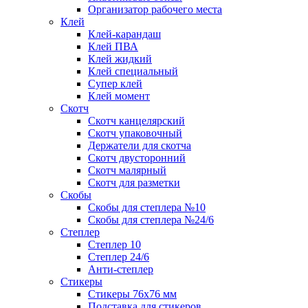
Организатор рабочего места
Клей
Клей-карандаш
Клей ПВА
Клей жидкий
Клей специальный
Супер клей
Клей момент
Скотч
Скотч канцелярский
Скотч упаковочный
Держатели для скотча
Скотч двусторонний
Скотч малярный
Скотч для разметки
Скобы
Скобы для степлера №10
Скобы для степлера №24/6
Степлер
Степлер 10
Степлер 24/6
Анти-степлер
Стикеры
Стикеры 76x76 мм
Подставка для стикеров