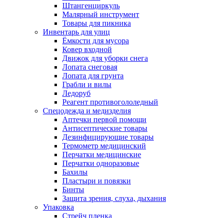
Штангенциркуль
Малярный инструмент
Товары для пикника
Инвентарь для улиц
Ёмкости для мусора
Ковер входной
Движок для уборки снега
Лопата снеговая
Лопата для грунта
Грабли и вилы
Ледоруб
Реагент противогололедный
Спецодежда и медизделия
Аптечки первой помощи
Антисептические товары
Дезинфицирующие товары
Термометр медицинский
Перчатки медицинские
Перчатки одноразовые
Бахилы
Пластыри и повязки
Бинты
Защита зрения, слуха, дыхания
Упаковка
Стрейч пленка