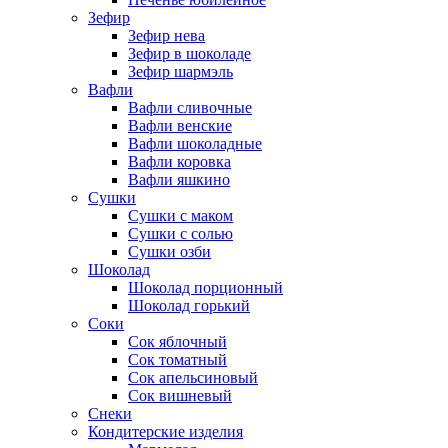
Зефир
Зефир нева
Зефир в шоколаде
Зефир шармэль
Вафли
Вафли сливочные
Вафли венские
Вафли шоколадные
Вафли коровка
Вафли яшкино
Сушки
Сушки с маком
Сушки с солью
Сушки озби
Шоколад
Шоколад порционный
Шоколад горький
Соки
Сок яблочный
Сок томатный
Сок апельсиновый
Сок вишневый
Снеки
Кондитерские изделия