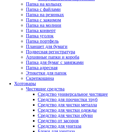
Папка на кольцах
Папка с файлами
Папка на резинках
Папка с зажимом
Папка на молнии
Папка конверт
Папка уголок
Папка портфель
Планшет для бумаги
Подвесная регистратура
Архивные папки и короба
Папка для бумаг с завязками
Папка адресная
Этикетки для папок
Скрепкошина
Хозтовары
Чистящие средства
Средство универсальное чистящее
Средство для прочистки труб
Средство для чистки металла
Средство для чистки одежды
Средство для чистки обуви
Средство от засоров
Средство для унитаза
Блоки для унитаза