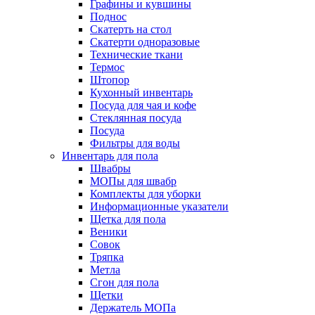
Графины и кувшины
Поднос
Скатерть на стол
Скатерти одноразовые
Технические ткани
Термос
Штопор
Кухонный инвентарь
Посуда для чая и кофе
Стеклянная посуда
Посуда
Фильтры для воды
Инвентарь для пола
Швабры
МОПы для швабр
Комплекты для уборки
Информационные указатели
Щетка для пола
Веники
Совок
Тряпка
Метла
Сгон для пола
Щетки
Держатель МОПа