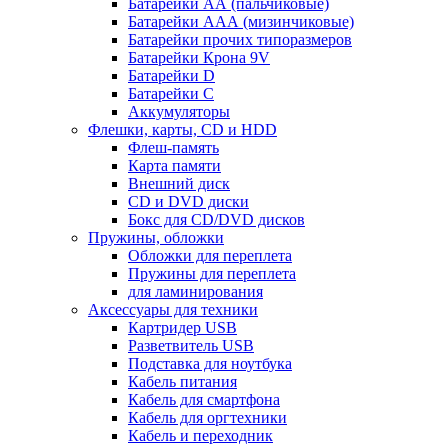
Батарейки АА (пальчиковые)
Батарейки ААА (мизинчиковые)
Батарейки прочих типоразмеров
Батарейки Крона 9V
Батарейки D
Батарейки С
Аккумуляторы
Флешки, карты, CD и HDD
Флеш-память
Карта памяти
Внешний диск
CD и DVD диски
Бокс для CD/DVD дисков
Пружины, обложки
Обложки для переплета
Пружины для переплета
для ламинирования
Аксессуары для техники
Картридер USB
Разветвитель USB
Подставка для ноутбука
Кабель питания
Кабель для смартфона
Кабель для оргтехники
Кабель и переходник