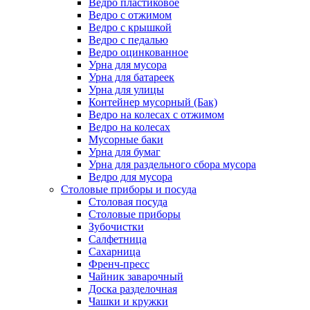
Ведро пластиковое
Ведро с отжимом
Ведро с крышкой
Ведро с педалью
Ведро оцинкованное
Урна для мусора
Урна для батареек
Урна для улицы
Контейнер мусорный (Бак)
Ведро на колесах с отжимом
Ведро на колесах
Мусорные баки
Урна для бумаг
Урна для раздельного сбора мусора
Ведро для мусора
Столовые приборы и посуда
Столовая посуда
Столовые приборы
Зубочистки
Салфетница
Сахарница
Френч-пресс
Чайник заварочный
Доска разделочная
Чашки и кружки