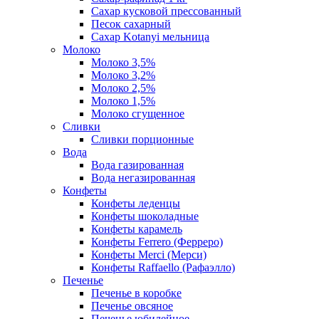
Сахар кусковой прессованный
Песок сахарный
Сахар Kotanyi мельница
Молоко
Молоко 3,5%
Молоко 3,2%
Молоко 2,5%
Молоко 1,5%
Молоко сгущенное
Сливки
Сливки порционные
Вода
Вода газированная
Вода негазированная
Конфеты
Конфеты леденцы
Конфеты шоколадные
Конфеты карамель
Конфеты Ferrero (Ферреро)
Конфеты Merci (Мерси)
Конфеты Raffaello (Рафаэлло)
Печенье
Печенье в коробке
Печенье овсяное
Печенье юбилейное