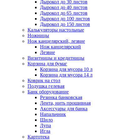
Дырокол до 30 листов
Дырокол до 40 листов
Дырокол до 65 листов
Дырокол до 100 листов
Дырокол до 150 листов
Калькуляторы настольные
Ножницы
Нож канцелярский, лезвие
Нож канцелярский
Лезвие
Визитницы и кредитницы
Корзина для бумаг
Корзина для мусора 10 л
Корзина для мусора 14 л
Коврик на стол
Подушка гелевая
Банк оборудование
Резинка банковская
Лента, нить прошивная
Аксессуары для банка
Напальчник
Шило
Лупа
Игла
Картотека