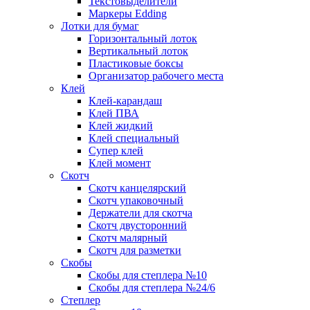
Текстовыделители
Маркеры Edding
Лотки для бумаг
Горизонтальный лоток
Вертикальный лоток
Пластиковые боксы
Организатор рабочего места
Клей
Клей-карандаш
Клей ПВА
Клей жидкий
Клей специальный
Супер клей
Клей момент
Скотч
Скотч канцелярский
Скотч упаковочный
Держатели для скотча
Скотч двусторонний
Скотч малярный
Скотч для разметки
Скобы
Скобы для степлера №10
Скобы для степлера №24/6
Степлер