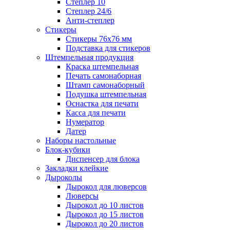
Степлер 10
Степлер 24/6
Анти-степлер
Стикеры
Стикеры 76x76 мм
Подставка для стикеров
Штемпельная продукция
Краска штемпельная
Печать самонаборная
Штамп самонаборный
Подушка штемпельная
Оснастка для печати
Касса для печати
Нумератор
Датер
Наборы настольные
Блок-кубики
Диспенсер для блока
Закладки клейкие
Дыроколы
Дырокол для люверсов
Люверсы
Дырокол до 10 листов
Дырокол до 15 листов
Дырокол до 20 листов