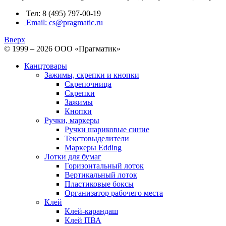
Тел: 8 (495) 797-00-19
Email: cs@pragmatic.ru
Вверх
© 1999 – 2026 ООО «Прагматик»
Канцтовары
Зажимы, скрепки и кнопки
Скрепочница
Скрепки
Зажимы
Кнопки
Ручки, маркеры
Ручки шариковые синие
Текстовыделители
Маркеры Edding
Лотки для бумаг
Горизонтальный лоток
Вертикальный лоток
Пластиковые боксы
Организатор рабочего места
Клей
Клей-карандаш
Клей ПВА