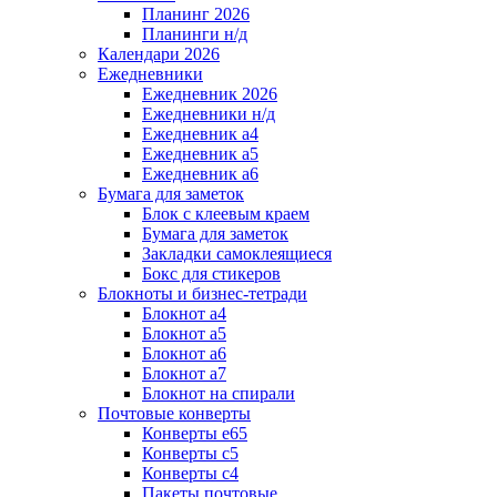
Планинг 2026
Планинги н/д
Календари 2026
Ежедневники
Ежедневник 2026
Ежедневники н/д
Ежедневник а4
Ежедневник а5
Ежедневник а6
Бумага для заметок
Блок с клеевым краем
Бумага для заметок
Закладки самоклеящиеся
Бокс для стикеров
Блокноты и бизнес-тетради
Блокнот а4
Блокнот а5
Блокнот а6
Блокнот а7
Блокнот на спирали
Почтовые конверты
Конверты е65
Конверты с5
Конверты с4
Пакеты почтовые