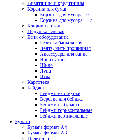
Визитницы и кредитницы
Корзина для бумаг
Корзина для мусора 10 л
Корзина для мусора 14 л
Коврик на стол
Подушка гелевая
Банк оборудование
Резинка банковская
Лента, нить прошивная
Аксессуары для банка
Напальчник
Шило
Лупа
Игла
Картотека
Бейджи
Бейджи на шнурке
Веревка для бейджа
Бейджи на булавке
Бейджи горизонтальные
Бейджи вертикальные
Бумага
Бумага формат А4
Бумага формат А3
Планинги