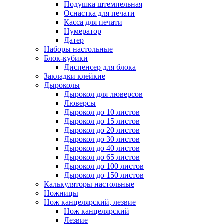
Подушка штемпельная
Оснастка для печати
Касса для печати
Нумератор
Датер
Наборы настольные
Блок-кубики
Диспенсер для блока
Закладки клейкие
Дыроколы
Дырокол для люверсов
Люверсы
Дырокол до 10 листов
Дырокол до 15 листов
Дырокол до 20 листов
Дырокол до 30 листов
Дырокол до 40 листов
Дырокол до 65 листов
Дырокол до 100 листов
Дырокол до 150 листов
Калькуляторы настольные
Ножницы
Нож канцелярский, лезвие
Нож канцелярский
Лезвие