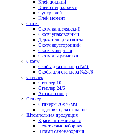
Клей жидкий
Клей специальный
Супер клей
Клей момент
Скотч
Скотч канцелярский
Скотч упаковочный
Держатели для скотча
Скотч двусторонний
Скотч малярный
Скотч для разметки
Скобы
Скобы для степлера №10
Скобы для степлера №24/6
Степлер
Степлер 10
Степлер 24/6
Анти-степлер
Стикеры
Стикеры 76x76 мм
Подставка для стикеров
Штемпельная продукция
Краска штемпельная
Печать самонаборная
Штамп самонаборный