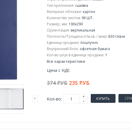
Тип крепления:
сшивка
Материал обложки:
картон
Количество листов:
96 ШТ.
Размер, мм:
190x290
Ориентация:
вертикальная
Плотность/Толщина (г/м.кв. / мкм):
830 г/кв.м
Единица продажи:
поштучно
Внутренний блок:
офсетная бумага
Кол-во штук в единице продажи:
1
Все характеристики
Цена с НДС
374 РУБ
235 РУБ
СРА
Кол-во:
КУПИТЬ