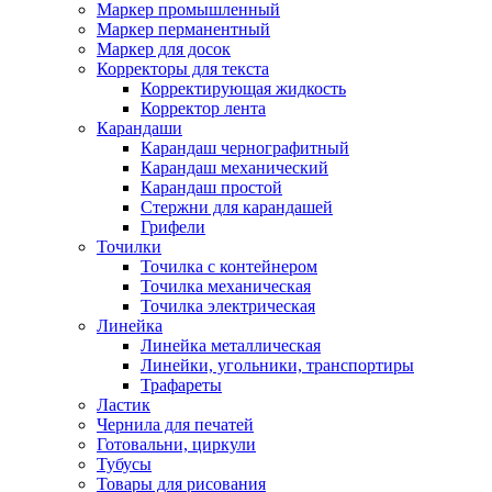
Маркер промышленный
Маркер перманентный
Маркер для досок
Корректоры для текста
Корректирующая жидкость
Корректор лента
Карандаши
Карандаш чернографитный
Карандаш механический
Карандаш простой
Стержни для карандашей
Грифели
Точилки
Точилка с контейнером
Точилка механическая
Точилка электрическая
Линейка
Линейка металлическая
Линейки, угольники, транспортиры
Трафареты
Ластик
Чернила для печатей
Готовальни, циркули
Тубусы
Товары для рисования