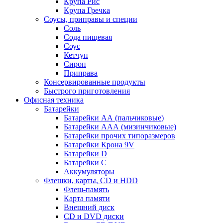
Крупа Рис
Крупа Гречка
Соусы, приправы и специи
Соль
Сода пищевая
Соус
Кетчуп
Сироп
Приправа
Консервированные продукты
Быстрого приготовления
Офисная техника
Батарейки
Батарейки АА (пальчиковые)
Батарейки ААА (мизинчиковые)
Батарейки прочих типоразмеров
Батарейки Крона 9V
Батарейки D
Батарейки С
Аккумуляторы
Флешки, карты, CD и HDD
Флеш-память
Карта памяти
Внешний диск
CD и DVD диски