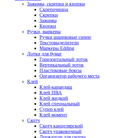
Зажимы, скрепки и кнопки
Скрепочница
Скрепки
Зажимы
Кнопки
Ручки, маркеры
Ручки шариковые синие
Текстовыделители
Маркеры Edding
Лотки для бумаг
Горизонтальный лоток
Вертикальный лоток
Пластиковые боксы
Организатор рабочего места
Клей
Клей-карандаш
Клей ПВА
Клей жидкий
Клей специальный
Супер клей
Клей момент
Скотч
Скотч канцелярский
Скотч упаковочный
Держатели для скотча