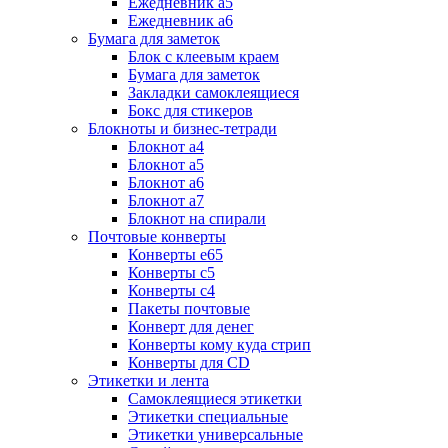
Ежедневник а5
Ежедневник а6
Бумага для заметок
Блок с клеевым краем
Бумага для заметок
Закладки самоклеящиеся
Бокс для стикеров
Блокноты и бизнес-тетради
Блокнот а4
Блокнот а5
Блокнот а6
Блокнот а7
Блокнот на спирали
Почтовые конверты
Конверты е65
Конверты с5
Конверты с4
Пакеты почтовые
Конверт для денег
Конверты кому куда стрип
Конверты для CD
Этикетки и лента
Самоклеящиеся этикетки
Этикетки специальные
Этикетки универсальные