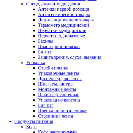
Спецодежда и медизделия
Аптечки первой помощи
Антисептические товары
Дезинфицирующие товары
Термометр медицинский
Перчатки медицинские
Перчатки одноразовые
Бахилы
Пластыри и повязки
Бинты
Защита зрения, слуха, дыхания
Упаковка
Стрейч пленка
Упаковочные ленты
Диспенсер для ленты
Шпагаты, шнуры
Монтажные ленты
Пакеты фасовочные
Упаковка из картона
Биг-бэг
Пленка полиэтиленовая
Стреппинг лента
Продукты питания
Кофе
Кофе растворимый