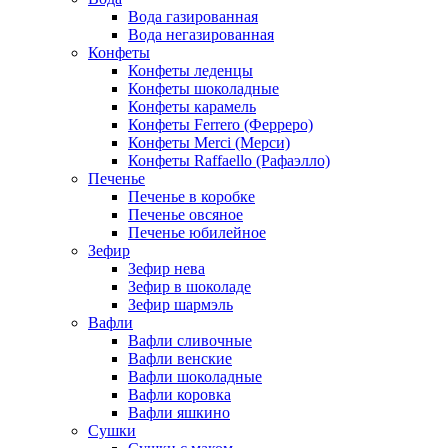
Вода газированная
Вода негазированная
Конфеты
Конфеты леденцы
Конфеты шоколадные
Конфеты карамель
Конфеты Ferrero (Ферреро)
Конфеты Merci (Мерси)
Конфеты Raffaello (Рафаэлло)
Печенье
Печенье в коробке
Печенье овсяное
Печенье юбилейное
Зефир
Зефир нева
Зефир в шоколаде
Зефир шармэль
Вафли
Вафли сливочные
Вафли венские
Вафли шоколадные
Вафли коровка
Вафли яшкино
Сушки