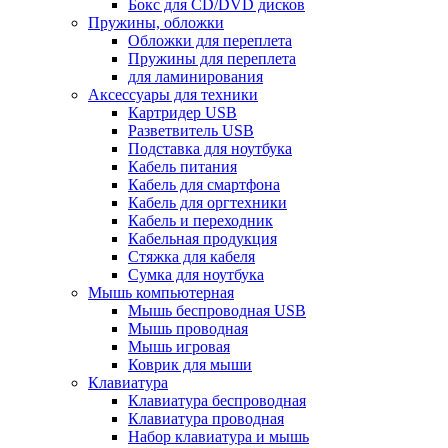
Бокс для CD/DVD дисков
Пружины, обложки
Обложки для переплета
Пружины для переплета
для ламинирования
Аксессуары для техники
Картридер USB
Разветвитель USB
Подставка для ноутбука
Кабель питания
Кабель для смартфона
Кабель для оргтехники
Кабель и переходник
Кабельная продукция
Стяжка для кабеля
Сумка для ноутбука
Мышь компьютерная
Мышь беспроводная USB
Мышь проводная
Мышь игровая
Коврик для мыши
Клавиатура
Клавиатура беспроводная
Клавиатура проводная
Набор клавиатура и мышь