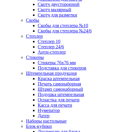
Скотч двусторонний
Скотч малярный
Скотч для разметки
Скобы
Скобы для степлера №10
Скобы для степлера №24/6
Степлер
Степлер 10
Степлер 24/6
Анти-степлер
Стикеры
Стикеры 76x76 мм
Подставка для стикеров
Штемпельная продукция
Краска штемпельная
Печать самонаборная
Штамп самонаборный
Подушка штемпельная
Оснастка для печати
Касса для печати
Нумератор
Датер
Наборы настольные
Блок-кубики
Диспенсер для блока