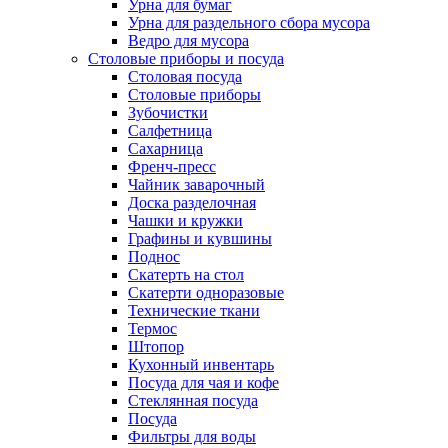
Урна для бумаг
Урна для раздельного сбора мусора
Ведро для мусора
Столовые приборы и посуда
Столовая посуда
Столовые приборы
Зубочистки
Салфетница
Сахарница
Френч-пресс
Чайник заварочный
Доска разделочная
Чашки и кружки
Графины и кувшины
Поднос
Скатерть на стол
Скатерти одноразовые
Технические ткани
Термос
Штопор
Кухонный инвентарь
Посуда для чая и кофе
Стеклянная посуда
Посуда
Фильтры для воды