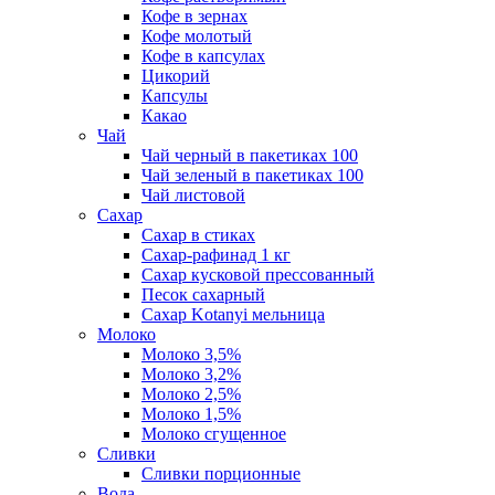
Кофе в зернах
Кофе молотый
Кофе в капсулах
Цикорий
Капсулы
Какао
Чай
Чай черный в пакетиках 100
Чай зеленый в пакетиках 100
Чай листовой
Сахар
Сахар в стиках
Сахар-рафинад 1 кг
Сахар кусковой прессованный
Песок сахарный
Сахар Kotanyi мельница
Молоко
Молоко 3,5%
Молоко 3,2%
Молоко 2,5%
Молоко 1,5%
Молоко сгущенное
Сливки
Сливки порционные
Вода