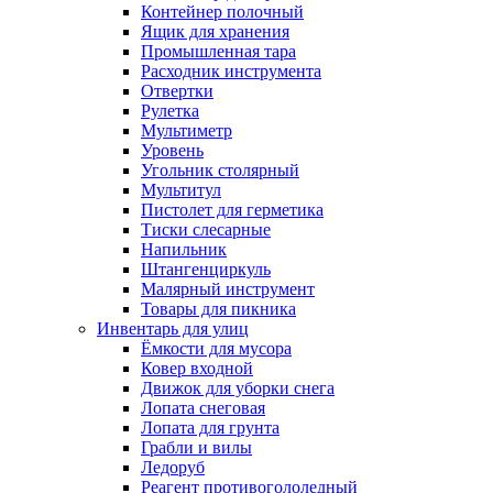
Контейнер полочный
Ящик для хранения
Промышленная тара
Расходник инструмента
Отвертки
Рулетка
Мультиметр
Уровень
Угольник столярный
Мультитул
Пистолет для герметика
Тиски слесарные
Напильник
Штангенциркуль
Малярный инструмент
Товары для пикника
Инвентарь для улиц
Ёмкости для мусора
Ковер входной
Движок для уборки снега
Лопата снеговая
Лопата для грунта
Грабли и вилы
Ледоруб
Реагент противогололедный