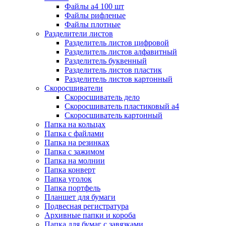
Файлы а4 100 шт
Файлы рифленые
Файлы плотные
Разделители листов
Разделитель листов цифровой
Разделитель листов алфавитный
Разделитель буквенный
Разделитель листов пластик
Разделитель листов картонный
Скоросшиватели
Скоросшиватель дело
Скоросшиватель пластиковый а4
Скоросшиватель картонный
Папка на кольцах
Папка с файлами
Папка на резинках
Папка с зажимом
Папка на молнии
Папка конверт
Папка уголок
Папка портфель
Планшет для бумаги
Подвесная регистратура
Архивные папки и короба
Папка для бумаг с завязками