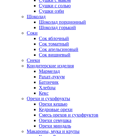
Сушки с маком
Сушки с солью
Сушки озби
Шоколад
Шоколад порционный
Шоколад горький
Соки
Сок яблочный
Сок томатный
Сок апельсиновый
Сок вишневый
Снеки
Кондитерские изделия
Мармелад
Рахат-лукум
Батончик
Хлебцы
Кекс
Орехи и сухофрукты
Орехи кешью
Кедровые орехи
Смесь орехов и сухофруктов
Орехи семушка
Орехи миндаль
Макароны, мука и крупы