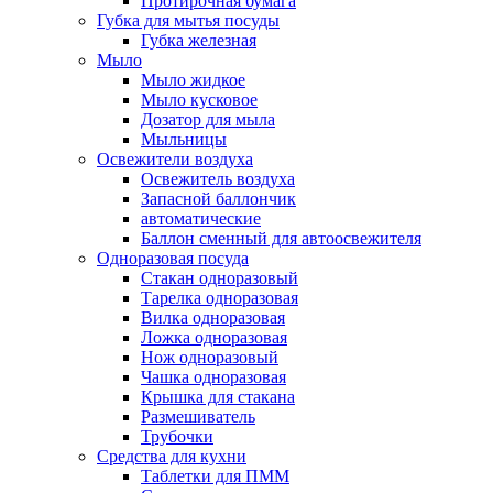
Протирочная бумага
Губка для мытья посуды
Губка железная
Мыло
Мыло жидкое
Мыло кусковое
Дозатор для мыла
Мыльницы
Освежители воздуха
Освежитель воздуха
Запасной баллончик
автоматические
Баллон сменный для автоосвежителя
Одноразовая посуда
Стакан одноразовый
Тарелка одноразовая
Вилка одноразовая
Ложка одноразовая
Нож одноразовый
Чашка одноразовая
Крышка для стакана
Размешиватель
Трубочки
Средства для кухни
Таблетки для ПММ