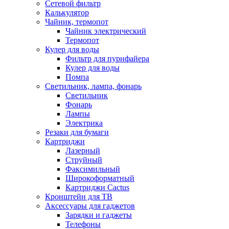
Сетевой фильтр
Калькулятор
Чайник, термопот
Чайник электрический
Термопот
Кулер для воды
Фильтр для пурифайера
Кулер для воды
Помпа
Светильник, лампа, фонарь
Светильник
Фонарь
Лампы
Электрика
Резаки для бумаги
Картриджи
Лазерный
Струйный
Факсимильный
Широкоформатный
Картриджи Cactus
Кронштейн для ТВ
Аксессуары для гаджетов
Зарядки и гаджеты
Телефоны