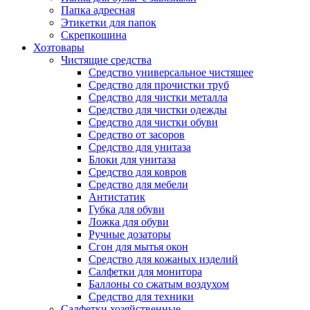
Папка адресная
Этикетки для папок
Скрепкошина
Хозтовары
Чистящие средства
Средство универсальное чистящее
Средство для прочистки труб
Средство для чистки металла
Средство для чистки одежды
Средство для чистки обуви
Средство от засоров
Средство для унитаза
Блоки для унитаза
Средство для ковров
Средство для мебели
Антистатик
Губка для обуви
Ложка для обуви
Ручные дозаторы
Сгон для мытья окон
Средство для кожаных изделий
Салфетки для монитора
Баллоны со сжатым воздухом
Средство для техники
Салфетки хозяйственные