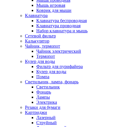
Мышь проводная
Мышь игровая
Коврик для мыши
Клавиатура
Клавиатура беспроводная
Клавиатура проводная
Набор клавиатура и мышь
Сетевой фильтр
Калькулятор
Чайник, термопот
Чайник электрический
Термопот
Кулер для воды
Фильтр для пурифайера
Кулер для воды
Помпа
Светильник, лампа, фонарь
Светильник
Фонарь
Лампы
Электрика
Резаки для бумаги
Картриджи
Лазерный
Струйный