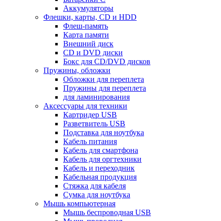
Аккумуляторы
Флешки, карты, CD и HDD
Флеш-память
Карта памяти
Внешний диск
CD и DVD диски
Бокс для CD/DVD дисков
Пружины, обложки
Обложки для переплета
Пружины для переплета
для ламинирования
Аксессуары для техники
Картридер USB
Разветвитель USB
Подставка для ноутбука
Кабель питания
Кабель для смартфона
Кабель для оргтехники
Кабель и переходник
Кабельная продукция
Стяжка для кабеля
Сумка для ноутбука
Мышь компьютерная
Мышь беспроводная USB