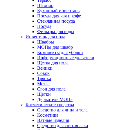
Термос
Штопор
Кухонный инвентарь
Посуда для чая и кофе
Стеклянная посуда
Посуда
Фильтры для воды
Инвентарь для пола
Швабры
МОПы для швабр
Комплекты для уборки
Информационные указатели
Щетка для пола
Веники
Совок
Тряпка
Метла
Сгон для пола
Щетки
Держатель МОПа
Косметические средства
Средство для лица и тела
Косметика
Ватные изделия
Средство для снятия лака