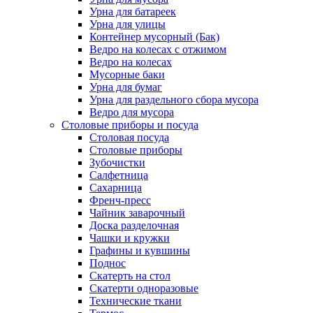
Урна для батареек
Урна для улицы
Контейнер мусорный (Бак)
Ведро на колесах с отжимом
Ведро на колесах
Мусорные баки
Урна для бумаг
Урна для раздельного сбора мусора
Ведро для мусора
Столовые приборы и посуда
Столовая посуда
Столовые приборы
Зубочистки
Салфетница
Сахарница
Френч-пресс
Чайник заварочный
Доска разделочная
Чашки и кружки
Графины и кувшины
Поднос
Скатерть на стол
Скатерти одноразовые
Технические ткани