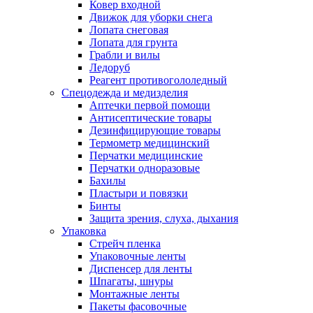
Ковер входной
Движок для уборки снега
Лопата снеговая
Лопата для грунта
Грабли и вилы
Ледоруб
Реагент противогололедный
Спецодежда и медизделия
Аптечки первой помощи
Антисептические товары
Дезинфицирующие товары
Термометр медицинский
Перчатки медицинские
Перчатки одноразовые
Бахилы
Пластыри и повязки
Бинты
Защита зрения, слуха, дыхания
Упаковка
Стрейч пленка
Упаковочные ленты
Диспенсер для ленты
Шпагаты, шнуры
Монтажные ленты
Пакеты фасовочные