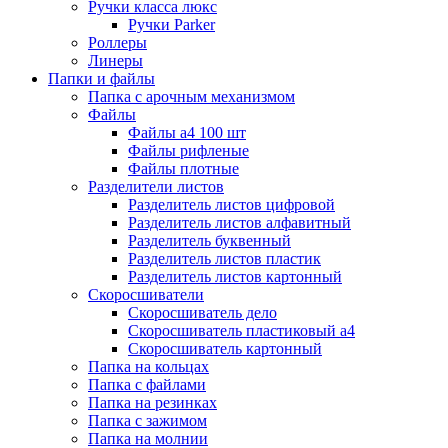
Ручки класса люкс
Ручки Parker
Роллеры
Линеры
Папки и файлы
Папка с арочным механизмом
Файлы
Файлы а4 100 шт
Файлы рифленые
Файлы плотные
Разделители листов
Разделитель листов цифровой
Разделитель листов алфавитный
Разделитель буквенный
Разделитель листов пластик
Разделитель листов картонный
Скоросшиватели
Скоросшиватель дело
Скоросшиватель пластиковый а4
Скоросшиватель картонный
Папка на кольцах
Папка с файлами
Папка на резинках
Папка с зажимом
Папка на молнии