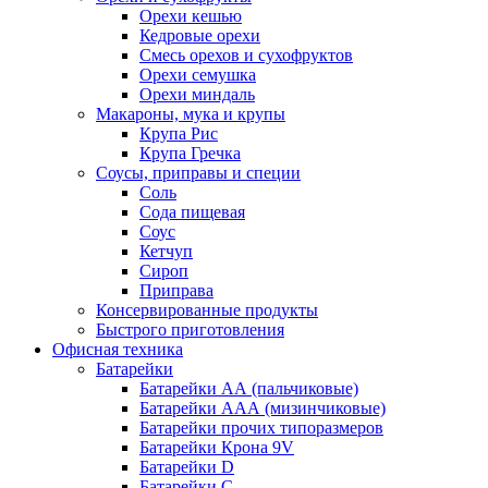
Орехи кешью
Кедровые орехи
Смесь орехов и сухофруктов
Орехи семушка
Орехи миндаль
Макароны, мука и крупы
Крупа Рис
Крупа Гречка
Соусы, приправы и специи
Соль
Сода пищевая
Соус
Кетчуп
Сироп
Приправа
Консервированные продукты
Быстрого приготовления
Офисная техника
Батарейки
Батарейки АА (пальчиковые)
Батарейки ААА (мизинчиковые)
Батарейки прочих типоразмеров
Батарейки Крона 9V
Батарейки D
Батарейки С