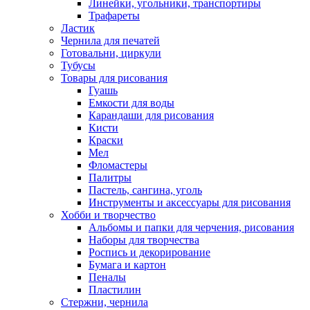
Линейки, угольники, транспортиры
Трафареты
Ластик
Чернила для печатей
Готовальни, циркули
Тубусы
Товары для рисования
Гуашь
Емкости для воды
Карандаши для рисования
Кисти
Краски
Мел
Фломастеры
Палитры
Пастель, сангина, уголь
Инструменты и аксессуары для рисования
Хобби и творчество
Альбомы и папки для черчения, рисования
Наборы для творчества
Роспись и декорирование
Бумага и картон
Пеналы
Пластилин
Стержни, чернила