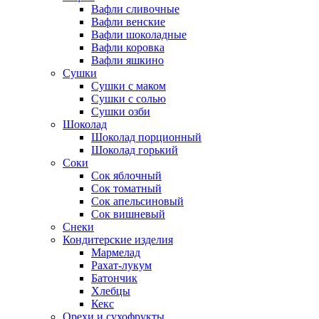
Вафли сливочные
Вафли венские
Вафли шоколадные
Вафли коровка
Вафли яшкино
Сушки
Сушки с маком
Сушки с солью
Сушки озби
Шоколад
Шоколад порционный
Шоколад горький
Соки
Сок яблочный
Сок томатный
Сок апельсиновый
Сок вишневый
Снеки
Кондитерские изделия
Мармелад
Рахат-лукум
Батончик
Хлебцы
Кекс
Орехи и сухофрукты