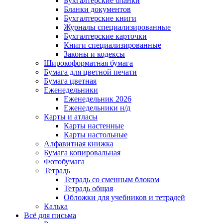
Бухгалтерские бланки
Бланки документов
Бухгалтерские книги
Журналы специализированные
Бухгалтерские карточки
Книги специализированные
Законы и кодексы
Широкоформатная бумага
Бумага для цветной печати
Бумага цветная
Еженедельники
Еженедельник 2026
Еженедельники н/д
Карты и атласы
Карты настенные
Карты настольные
Алфавитная книжка
Бумага копировальная
Фотобумага
Тетрадь
Тетрадь со сменным блоком
Тетрадь общая
Обложки для учебников и тетрадей
Калька
Всё для письма