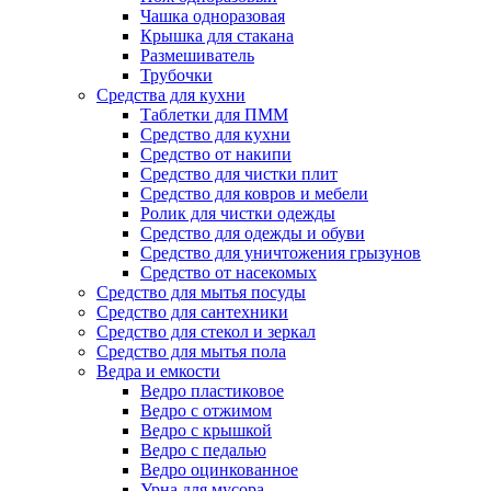
Чашка одноразовая
Крышка для стакана
Размешиватель
Трубочки
Средства для кухни
Таблетки для ПММ
Средство для кухни
Средство от накипи
Средство для чистки плит
Средство для ковров и мебели
Ролик для чистки одежды
Средство для одежды и обуви
Средство для уничтожения грызунов
Средство от насекомых
Средство для мытья посуды
Средство для сантехники
Средство для стекол и зеркал
Средство для мытья пола
Ведра и емкости
Ведро пластиковое
Ведро с отжимом
Ведро с крышкой
Ведро с педалью
Ведро оцинкованное
Урна для мусора