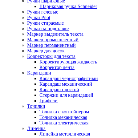
Ручки шариковые
Шариковая ручка Schneider
Ручки гелевые
Ручки Pilot
Ручки стираемые
Ручки на подставке
Маркер выделитель текста
Маркер промышленный
Маркер перманентный
Маркер для досок
Корректоры для текста
Корректирующая жидкость
Корректор лента
Карандаши
Карандаш чернографитный
Карандаш механический
Карандаш простой
Стержни для карандашей
Грифели
Точилки
Точилка с контейнером
Точилка механическая
Точилка электрическая
Линейка
Линейка металлическая