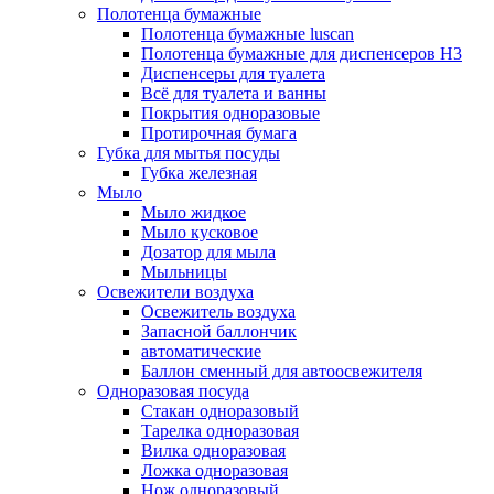
Полотенца бумажные
Полотенца бумажные luscan
Полотенца бумажные для диспенсеров H3
Диспенсеры для туалета
Всё для туалета и ванны
Покрытия одноразовые
Протирочная бумага
Губка для мытья посуды
Губка железная
Мыло
Мыло жидкое
Мыло кусковое
Дозатор для мыла
Мыльницы
Освежители воздуха
Освежитель воздуха
Запасной баллончик
автоматические
Баллон сменный для автоосвежителя
Одноразовая посуда
Стакан одноразовый
Тарелка одноразовая
Вилка одноразовая
Ложка одноразовая
Нож одноразовый