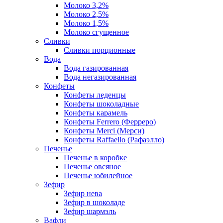
Молоко 3,2%
Молоко 2,5%
Молоко 1,5%
Молоко сгущенное
Сливки
Сливки порционные
Вода
Вода газированная
Вода негазированная
Конфеты
Конфеты леденцы
Конфеты шоколадные
Конфеты карамель
Конфеты Ferrero (Ферреро)
Конфеты Merci (Мерси)
Конфеты Raffaello (Рафаэлло)
Печенье
Печенье в коробке
Печенье овсяное
Печенье юбилейное
Зефир
Зефир нева
Зефир в шоколаде
Зефир шармэль
Вафли