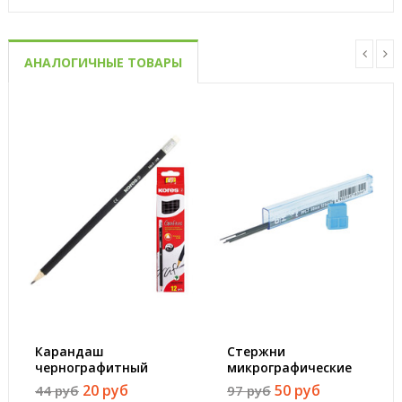
АНАЛОГИЧНЫЕ ТОВАРЫ
Карандаш
Стержни
чернографитный
микрографические
Kores HB
Pilot PPL-7 0.7 мм (12
20 руб
50 руб
44 руб
97 руб
трехгранный
штук в упаковке)