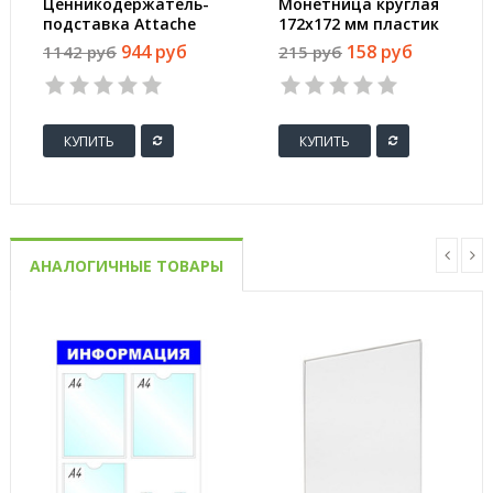
Ценникодержатель-
Монетница круглая
подставка Attache
172x172 мм пластик
ПЭТ 80x90 мм
944 руб
158 руб
1142 руб
215 руб
прозрачный (20
штук в упаковке)
КУПИТЬ
КУПИТЬ
АНАЛОГИЧНЫЕ ТОВАРЫ