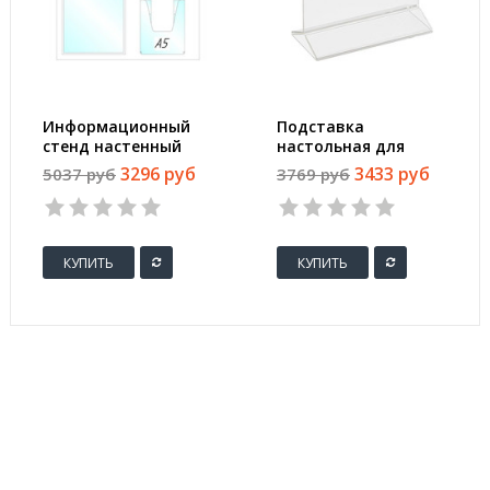
Информационный
Подставка
стенд настенный
настольная для
Attache Информация
рекламных
3296 руб
3433 руб
5037 руб
3769 руб
А4/А5 пластиковый
материалов Attache
белый/синий (4
А4 (8 штук в
отделения)
упаковке)
КУПИТЬ
КУПИТЬ