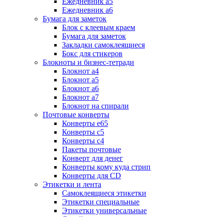
Ежедневник а5
Ежедневник а6
Бумага для заметок
Блок с клеевым краем
Бумага для заметок
Закладки самоклеящиеся
Бокс для стикеров
Блокноты и бизнес-тетради
Блокнот а4
Блокнот а5
Блокнот а6
Блокнот а7
Блокнот на спирали
Почтовые конверты
Конверты е65
Конверты с5
Конверты с4
Пакеты почтовые
Конверт для денег
Конверты кому куда стрип
Конверты для CD
Этикетки и лента
Самоклеящиеся этикетки
Этикетки специальные
Этикетки универсальные