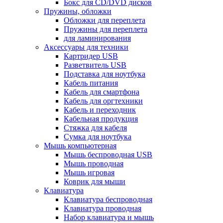
Бокс для CD/DVD дисков
Пружины, обложки
Обложки для переплета
Пружины для переплета
для ламинирования
Аксессуары для техники
Картридер USB
Разветвитель USB
Подставка для ноутбука
Кабель питания
Кабель для смартфона
Кабель для оргтехники
Кабель и переходник
Кабельная продукция
Стяжка для кабеля
Сумка для ноутбука
Мышь компьютерная
Мышь беспроводная USB
Мышь проводная
Мышь игровая
Коврик для мыши
Клавиатура
Клавиатура беспроводная
Клавиатура проводная
Набор клавиатура и мышь