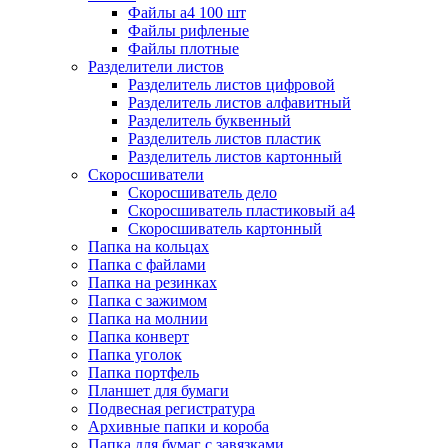
Файлы а4 100 шт
Файлы рифленые
Файлы плотные
Разделители листов
Разделитель листов цифровой
Разделитель листов алфавитный
Разделитель буквенный
Разделитель листов пластик
Разделитель листов картонный
Скоросшиватели
Скоросшиватель дело
Скоросшиватель пластиковый а4
Скоросшиватель картонный
Папка на кольцах
Папка с файлами
Папка на резинках
Папка с зажимом
Папка на молнии
Папка конверт
Папка уголок
Папка портфель
Планшет для бумаги
Подвесная регистратура
Архивные папки и короба
Папка для бумаг с завязками