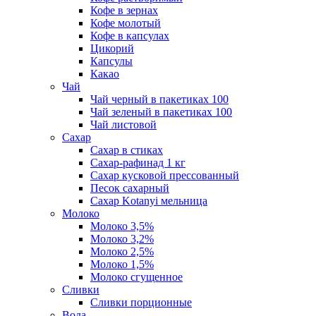
Кофе в зернах
Кофе молотый
Кофе в капсулах
Цикорий
Капсулы
Какао
Чай
Чай черный в пакетиках 100
Чай зеленый в пакетиках 100
Чай листовой
Сахар
Сахар в стиках
Сахар-рафинад 1 кг
Сахар кусковой прессованный
Песок сахарный
Сахар Kotanyi мельница
Молоко
Молоко 3,5%
Молоко 3,2%
Молоко 2,5%
Молоко 1,5%
Молоко сгущенное
Сливки
Сливки порционные
Вода