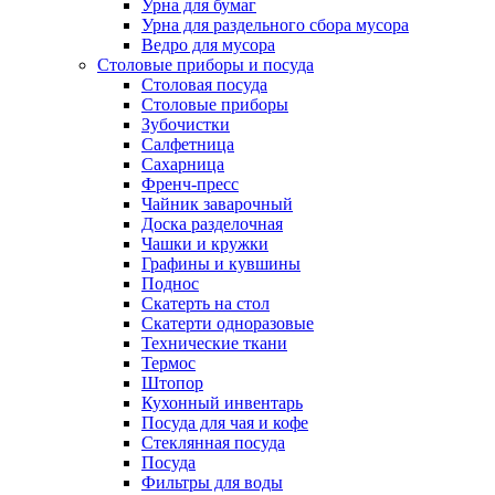
Урна для бумаг
Урна для раздельного сбора мусора
Ведро для мусора
Столовые приборы и посуда
Столовая посуда
Столовые приборы
Зубочистки
Салфетница
Сахарница
Френч-пресс
Чайник заварочный
Доска разделочная
Чашки и кружки
Графины и кувшины
Поднос
Скатерть на стол
Скатерти одноразовые
Технические ткани
Термос
Штопор
Кухонный инвентарь
Посуда для чая и кофе
Стеклянная посуда
Посуда
Фильтры для воды