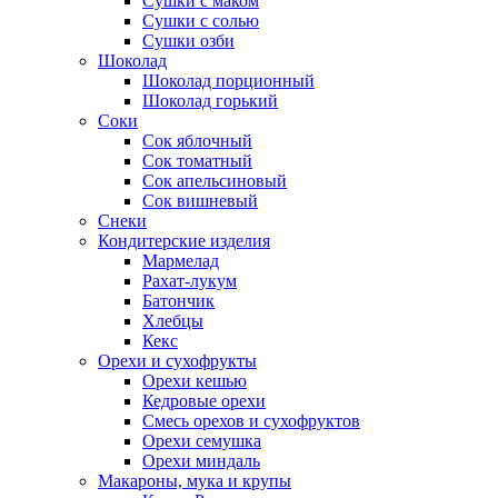
Сушки с маком
Сушки с солью
Сушки озби
Шоколад
Шоколад порционный
Шоколад горький
Соки
Сок яблочный
Сок томатный
Сок апельсиновый
Сок вишневый
Снеки
Кондитерские изделия
Мармелад
Рахат-лукум
Батончик
Хлебцы
Кекс
Орехи и сухофрукты
Орехи кешью
Кедровые орехи
Смесь орехов и сухофруктов
Орехи семушка
Орехи миндаль
Макароны, мука и крупы