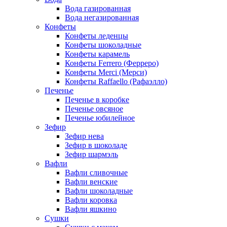
Вода газированная
Вода негазированная
Конфеты
Конфеты леденцы
Конфеты шоколадные
Конфеты карамель
Конфеты Ferrero (Ферреро)
Конфеты Merci (Мерси)
Конфеты Raffaello (Рафаэлло)
Печенье
Печенье в коробке
Печенье овсяное
Печенье юбилейное
Зефир
Зефир нева
Зефир в шоколаде
Зефир шармэль
Вафли
Вафли сливочные
Вафли венские
Вафли шоколадные
Вафли коровка
Вафли яшкино
Сушки