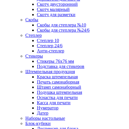
Скотч двусторонний
Скотч малярный
Скотч для разметки
Скобы
Скобы для степлера №10
Скобы для степлера №24/6
Степлер
Степлер 10
Степлер 24/6
Анти-степлер
Стикеры
Стикеры 76x76 мм
Подставка для стикеров
Штемпельная продукция
Краска штемпельная
Печать самонаборная
Штамп самонаборный
Подушка штемпельная
Оснастка для печати
Касса для печати
Нумератор
Датер
Наборы настольные
Блок-кубики
Диспенсер для блока