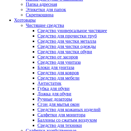
Папка адресная
Этикетки для папок
Скрепкошина
Хозтовары
Чистящие средства
Средство универсальное чистящее
Средство для прочистки труб
Средство для чистки металла
Средство для чистки одежды
Средство для чистки обуви
Средство от засоров
Средство для унитаза
Блоки для унитаза
Средство для ковров
Средство для мебели
Антистатик
Губка для обуви
Ложка для обуви
Ручные дозаторы
Сгон для мытья окон
Средство для кожаных изделий
Салфетки для монитора
Баллоны со сжатым воздухом
Средство для техники
Салфетки хозяйственные