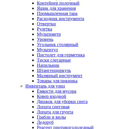
Контейнер полочный
Ящик для хранения
Промышленная тара
Расходник инструмента
Отвертки
Рулетка
Мультиметр
Уровень
Угольник столярный
Мультитул
Пистолет для герметика
Тиски слесарные
Напильник
Штангенциркуль
Малярный инструмент
Товары для пикника
Инвентарь для улиц
Ёмкости для мусора
Ковер входной
Движок для уборки снега
Лопата снеговая
Лопата для грунта
Грабли и вилы
Ледоруб
Реагент противогололедный