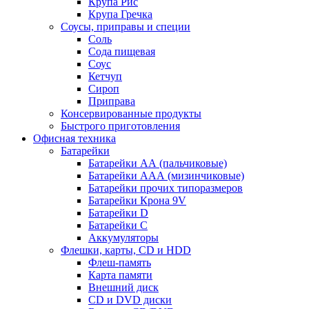
Крупа Рис
Крупа Гречка
Соусы, приправы и специи
Соль
Сода пищевая
Соус
Кетчуп
Сироп
Приправа
Консервированные продукты
Быстрого приготовления
Офисная техника
Батарейки
Батарейки АА (пальчиковые)
Батарейки ААА (мизинчиковые)
Батарейки прочих типоразмеров
Батарейки Крона 9V
Батарейки D
Батарейки С
Аккумуляторы
Флешки, карты, CD и HDD
Флеш-память
Карта памяти
Внешний диск
CD и DVD диски