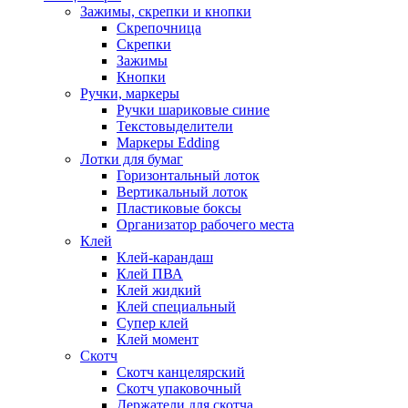
Зажимы, скрепки и кнопки
Скрепочница
Скрепки
Зажимы
Кнопки
Ручки, маркеры
Ручки шариковые синие
Текстовыделители
Маркеры Edding
Лотки для бумаг
Горизонтальный лоток
Вертикальный лоток
Пластиковые боксы
Организатор рабочего места
Клей
Клей-карандаш
Клей ПВА
Клей жидкий
Клей специальный
Супер клей
Клей момент
Скотч
Скотч канцелярский
Скотч упаковочный
Держатели для скотча