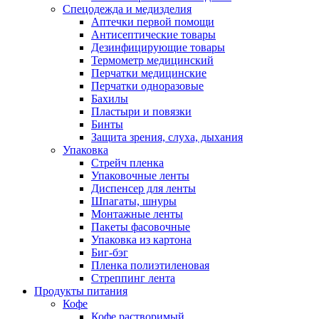
Спецодежда и медизделия
Аптечки первой помощи
Антисептические товары
Дезинфицирующие товары
Термометр медицинский
Перчатки медицинские
Перчатки одноразовые
Бахилы
Пластыри и повязки
Бинты
Защита зрения, слуха, дыхания
Упаковка
Стрейч пленка
Упаковочные ленты
Диспенсер для ленты
Шпагаты, шнуры
Монтажные ленты
Пакеты фасовочные
Упаковка из картона
Биг-бэг
Пленка полиэтиленовая
Стреппинг лента
Продукты питания
Кофе
Кофе растворимый