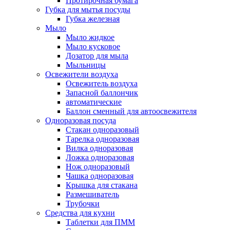
Протирочная бумага
Губка для мытья посуды
Губка железная
Мыло
Мыло жидкое
Мыло кусковое
Дозатор для мыла
Мыльницы
Освежители воздуха
Освежитель воздуха
Запасной баллончик
автоматические
Баллон сменный для автоосвежителя
Одноразовая посуда
Стакан одноразовый
Тарелка одноразовая
Вилка одноразовая
Ложка одноразовая
Нож одноразовый
Чашка одноразовая
Крышка для стакана
Размешиватель
Трубочки
Средства для кухни
Таблетки для ПММ