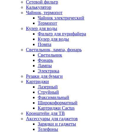
Сетевой фильтр
Калькулятор
Чайник, термопот
Чайник электрический
Термопот
Кулер для воды
Фильтр для пурифайера
Кулер для воды
Помпа
Светильник, лампа, фонарь
Светильник
Фонарь
Лампы
Электрика
Резаки для бумаги
Картриджи
Лазерный
Струйный
Факсимильный
Широкоформатный
Картриджи Cactus
Кронштейн для ТВ
Аксессуары для гаджетов
Зарядки и гаджеты
Телефоны