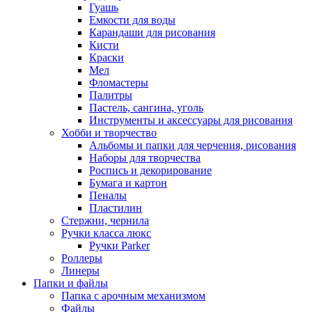
Гуашь
Емкости для воды
Карандаши для рисования
Кисти
Краски
Мел
Фломастеры
Палитры
Пастель, сангина, уголь
Инструменты и аксессуары для рисования
Хобби и творчество
Альбомы и папки для черчения, рисования
Наборы для творчества
Роспись и декорирование
Бумага и картон
Пеналы
Пластилин
Стержни, чернила
Ручки класса люкс
Ручки Parker
Роллеры
Линеры
Папки и файлы
Папка с арочным механизмом
Файлы