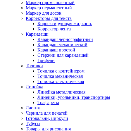
Маркер промышленный
Маркер перманентный
Маркер для досок
Корректоры для текста
Корректирующая жидкость
Корректор лента
Карандаши
Карандаш чернографитный
Карандаш механический
Карандаш простой
Стержни для карандашей
Грифели
Точилки
Точилка с контейнером
Точилка механическая
Точилка электрическая
Линейка
Линейка металлическая
Линейки, угольники, транспортиры
Трафареты
Ластик
Чернила для печатей
Готовальни, циркули
Тубусы
Товары для рисования