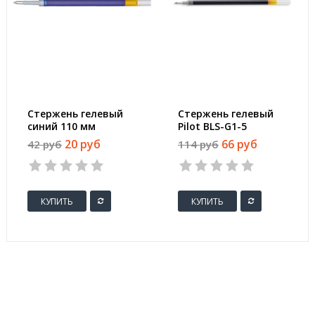
Стержень гелевый
Стержень гелевый
синий 110 мм
Pilot BLS-G1-5
(толщина линии 0.5
черный 129 мм
20 руб
66 руб
42 руб
114 руб
мм)
(толщина линии 0.3
мм)
КУПИТЬ
КУПИТЬ