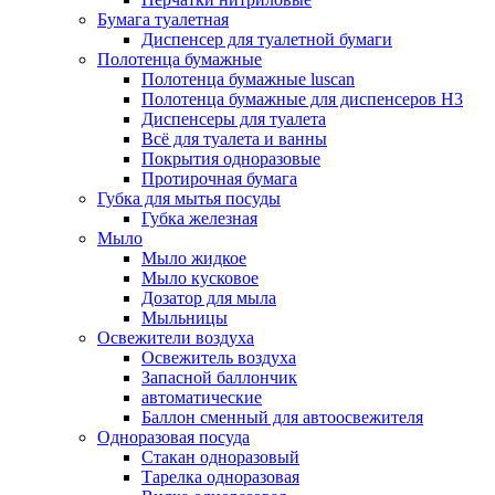
Бумага туалетная
Диспенсер для туалетной бумаги
Полотенца бумажные
Полотенца бумажные luscan
Полотенца бумажные для диспенсеров H3
Диспенсеры для туалета
Всё для туалета и ванны
Покрытия одноразовые
Протирочная бумага
Губка для мытья посуды
Губка железная
Мыло
Мыло жидкое
Мыло кусковое
Дозатор для мыла
Мыльницы
Освежители воздуха
Освежитель воздуха
Запасной баллончик
автоматические
Баллон сменный для автоосвежителя
Одноразовая посуда
Стакан одноразовый
Тарелка одноразовая