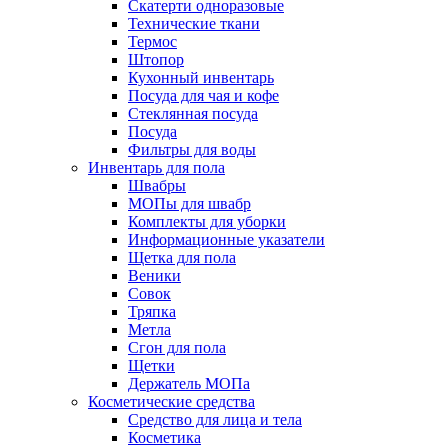
Скатерти одноразовые
Технические ткани
Термос
Штопор
Кухонный инвентарь
Посуда для чая и кофе
Стеклянная посуда
Посуда
Фильтры для воды
Инвентарь для пола
Швабры
МОПы для швабр
Комплекты для уборки
Информационные указатели
Щетка для пола
Веники
Совок
Тряпка
Метла
Сгон для пола
Щетки
Держатель МОПа
Косметические средства
Средство для лица и тела
Косметика