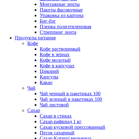
Монтажные ленты
Пакеты фасовочные
Упаковка из картона
Биг-бэг
Пленка полиэтиленовая
Стреппинг лента
Продукты питания
Кофе
Кофе растворимый
Кофе в зернах
Кофе молотый
Кофе в капсулах
Цикорий
Капсулы
Какао
Чай
Чай черный в пакетиках 100
Чай зеленый в пакетиках 100
Чай листовой
Сахар
Сахар в стиках
Сахар-рафинад 1 кг
Сахар кусковой прессованный
Песок сахарный
Сахар Kotanyi мельница