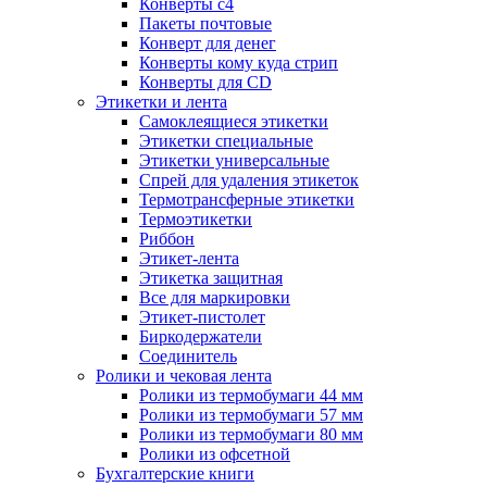
Конверты с4
Пакеты почтовые
Конверт для денег
Конверты кому куда стрип
Конверты для CD
Этикетки и лента
Самоклеящиеся этикетки
Этикетки специальные
Этикетки универсальные
Спрей для удаления этикеток
Термотрансферные этикетки
Термоэтикетки
Риббон
Этикет-лента
Этикетка защитная
Все для маркировки
Этикет-пистолет
Биркодержатели
Соединитель
Ролики и чековая лента
Ролики из термобумаги 44 мм
Ролики из термобумаги 57 мм
Ролики из термобумаги 80 мм
Ролики из офсетной
Бухгалтерские книги