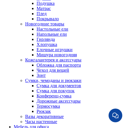
Подушка
Матрас
Плед
Покрывало
Новогодние товары
Настольные ели
Напольные ели
Гирлянда
Хлопушка
Елочные игрушки
Мишура новогодняя
Кожгалантерея и аксессуары
Обложка для паспорта
Чехол для вещей
Зонт
Сумки, чемоданы и рюкзаки
Сумка для документов
Сумка для покупок
Конференц-сумка
Дорожные аксессуары
Термосумка
Рюкзак
Вазы декоративные
Часы настенные
Мебель для офиса