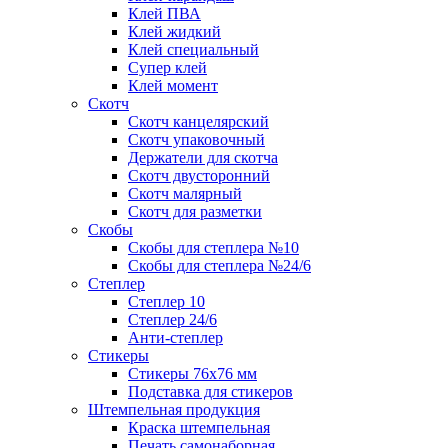
Клей ПВА
Клей жидкий
Клей специальный
Супер клей
Клей момент
Скотч
Скотч канцелярский
Скотч упаковочный
Держатели для скотча
Скотч двусторонний
Скотч малярный
Скотч для разметки
Скобы
Скобы для степлера №10
Скобы для степлера №24/6
Степлер
Степлер 10
Степлер 24/6
Анти-степлер
Стикеры
Стикеры 76x76 мм
Подставка для стикеров
Штемпельная продукция
Краска штемпельная
Печать самонаборная