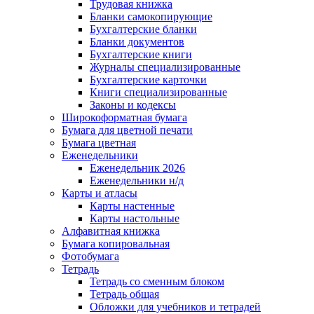
Трудовая книжка
Бланки самокопирующие
Бухгалтерские бланки
Бланки документов
Бухгалтерские книги
Журналы специализированные
Бухгалтерские карточки
Книги специализированные
Законы и кодексы
Широкоформатная бумага
Бумага для цветной печати
Бумага цветная
Еженедельники
Еженедельник 2026
Еженедельники н/д
Карты и атласы
Карты настенные
Карты настольные
Алфавитная книжка
Бумага копировальная
Фотобумага
Тетрадь
Тетрадь со сменным блоком
Тетрадь общая
Обложки для учебников и тетрадей