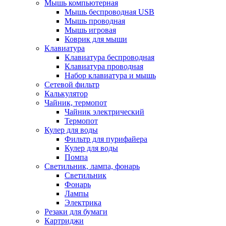
Мышь компьютерная
Мышь беспроводная USB
Мышь проводная
Мышь игровая
Коврик для мыши
Клавиатура
Клавиатура беспроводная
Клавиатура проводная
Набор клавиатура и мышь
Сетевой фильтр
Калькулятор
Чайник, термопот
Чайник электрический
Термопот
Кулер для воды
Фильтр для пурифайера
Кулер для воды
Помпа
Светильник, лампа, фонарь
Светильник
Фонарь
Лампы
Электрика
Резаки для бумаги
Картриджи