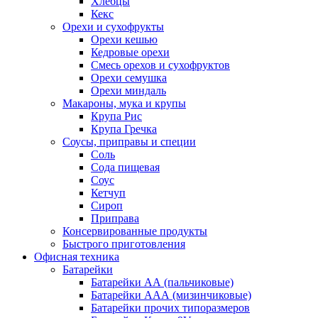
Хлебцы
Кекс
Орехи и сухофрукты
Орехи кешью
Кедровые орехи
Смесь орехов и сухофруктов
Орехи семушка
Орехи миндаль
Макароны, мука и крупы
Крупа Рис
Крупа Гречка
Соусы, приправы и специи
Соль
Сода пищевая
Соус
Кетчуп
Сироп
Приправа
Консервированные продукты
Быстрого приготовления
Офисная техника
Батарейки
Батарейки АА (пальчиковые)
Батарейки ААА (мизинчиковые)
Батарейки прочих типоразмеров