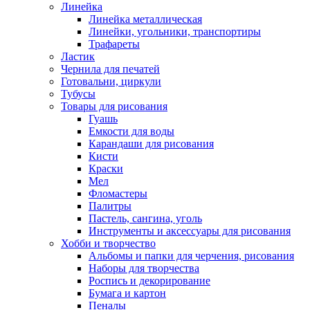
Линейка
Линейка металлическая
Линейки, угольники, транспортиры
Трафареты
Ластик
Чернила для печатей
Готовальни, циркули
Тубусы
Товары для рисования
Гуашь
Емкости для воды
Карандаши для рисования
Кисти
Краски
Мел
Фломастеры
Палитры
Пастель, сангина, уголь
Инструменты и аксессуары для рисования
Хобби и творчество
Альбомы и папки для черчения, рисования
Наборы для творчества
Роспись и декорирование
Бумага и картон
Пеналы