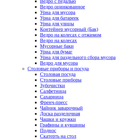
Ведро с педалью
Ведро оцинкованное
Урна для мусора
Урна для батареек
Урна для улицы
Контейнер мусорный (Бак)
Ведро на колесах с отжимом
Ведро на колесах
Мусорные баки
Урна для бумаг
Урна для раздельного сбора мусора
Ведро для мусора
Столовые приборы и посуда
Столовая посуда
Столовые приборы
Зубочистки
Салфетница
Сахарница
Френч-пресс
Чайник заварочный
Доска разделочная
Чашки и кружки
Графины и кувшины
Поднос
Скатерть на стол