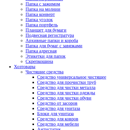
Папка с зажимом
Папка на молнии
Папка конверт
Папка уголок
Папка портфель
Планшет для бумаги
Подвесная регистратура
Архивные папки и короба
Папка для бумаг с завязками
Папка адресная
Этикетки для папок
Скрепкошина
Хозтовары
Чистящие средства
Средство универсальное чистящее
Средство для прочистки труб
Средство для чистки металла
Средство для чистки одежды
Средство для чистки обуви
Средство от засоров
Средство для унитаза
Блоки для унитаза
Средство для ковров
Средство для мебели
Антистатик