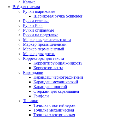
Калька
Всё для письма
Ручки шариковые
Шариковая ручка Schneider
Ручки гелевые
Ручки Pilot
Ручки стираемые
Ручки на подставке
Маркер выделитель текста
Маркер промышленный
Маркер перманентный
Маркер для досок
Корректоры для текста
Корректирующая жидкость
Корректор лента
Карандаши
Карандаш чернографитный
Карандаш механический
Карандаш простой
Стержни для карандашей
Грифели
Точилки
Точилка с контейнером
Точилка механическая
Точилка электрическая