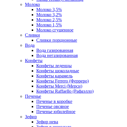
Молоко
Молоко 3,5%
Молоко 3,2%
Молоко 2,5%
Молоко 1,5%
Молоко сгущенное
Сливки
Сливки порционные
Вода
Вода газированная
Вода негазированная
Конфеты
Конфеты леденцы
Конфеты шоколадные
Конфеты карамель
Конфеты Ferrero (Ферреро)
Конфеты Merci (Мерси)
Конфеты Raffaello (Рафаэлло)
Печенье
Печенье в коробке
Печенье овсяное
Печенье юбилейное
Зефир
Зефир нева
Зефир в шоколаде