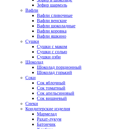
Зефир шармэль
Вафли
Вафли сливочные
Вафли венские
Вафли шоколадные
Вафли коровка
Вафли яшкино
Сушки
Сушки с маком
Сушки с солью
Сушки озби
Шоколад
Шоколад порционный
Шоколад горький
Соки
Сок яблочный
Сок томатный
Сок апельсиновый
Сок вишневый
Снеки
Кондитерские изделия
Мармелад
Рахат-лукум
Батончик