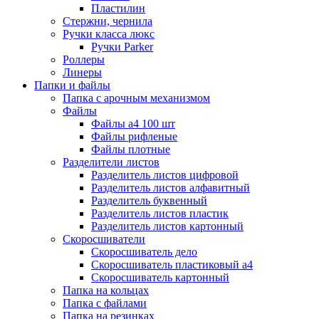
Пластилин
Стержни, чернила
Ручки класса люкс
Ручки Parker
Роллеры
Линеры
Папки и файлы
Папка с арочным механизмом
Файлы
Файлы а4 100 шт
Файлы рифленые
Файлы плотные
Разделители листов
Разделитель листов цифровой
Разделитель листов алфавитный
Разделитель буквенный
Разделитель листов пластик
Разделитель листов картонный
Скоросшиватели
Скоросшиватель дело
Скоросшиватель пластиковый а4
Скоросшиватель картонный
Папка на кольцах
Папка с файлами
Папка на резинках