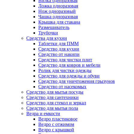
Вилка одноразовая
Ложка одноразовая
Нож одноразовый
Чашка одноразовая
Крышка для стакана
Размешиватель
Трубочки
Средства для кухни
Таблетки для ПММ
Средство для кухни
Средство от накипи
Средство для чистки плит
Средство для ковров и мебели
Ролик для чистки одежды
Средство для одежды и обуви
Средство для уничтожения грызунов
Средство от насекомых
Средство для мытья посуды
Средство для сантехники
Средство для стекол и зеркал
Средство для мытья пола
Ведра и емкости
Ведро пластиковое
Ведро с отжимом
Ведро с крышкой