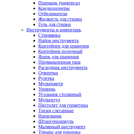
Порошок универсал
Кондиционеры
Отбеливатели
Жидкость для стирки
Гель для стирки
Инструменты и инвентарь
Стремянка
Набор инструмента
Контейнер для хранения
Контейнер полочный
Ящик для хранения
Промышленная тара
Расходник инструмента
Отвертки
Рулетка
Мультиметр
Уровень
Угольник столярный
Мультитул
Пистолет для герметика
Тиски слесарные
Напильник
Штангенциркуль
Малярный инструмент
Товары для пикника