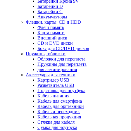
Батарейки Крона 9V
Батарейки D
Батарейки С
Аккумуляторы
Флешки, карты, CD и HDD
Флеш-память
Карта памяти
Внешний диск
CD и DVD диски
Бокс для CD/DVD дисков
Пружины, обложки
Обложки для переплета
Пружины для переплета
для ламинирования
Аксессуары для техники
Картридер USB
Разветвитель USB
Подставка для ноутбука
Кабель питания
Кабель для смартфона
Кабель для оргтехники
Кабель и переходник
Кабельная продукция
Стяжка для кабеля
Сумка для ноутбука