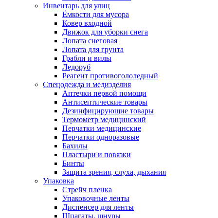
Инвентарь для улиц
Ёмкости для мусора
Ковер входной
Движок для уборки снега
Лопата снеговая
Лопата для грунта
Грабли и вилы
Ледоруб
Реагент противогололедный
Спецодежда и медизделия
Аптечки первой помощи
Антисептические товары
Дезинфицирующие товары
Термометр медицинский
Перчатки медицинские
Перчатки одноразовые
Бахилы
Пластыри и повязки
Бинты
Защита зрения, слуха, дыхания
Упаковка
Стрейч пленка
Упаковочные ленты
Диспенсер для ленты
Шпагаты, шнуры