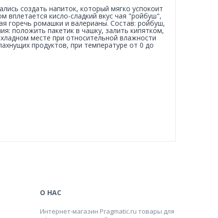
рались создать напиток, который мягко успокоит
м вплетается кисло-сладкий вкус чая "ройбуш",
ая горечь ромашки и валерианы. Состав: ройбуш,
ия: положить пакетик в чашку, залить кипятком,
прохладном месте при относительной влажности
пахнущих продуктов, при температуре от 0 до
О НАС
Интернет-магазин Pragmatic.ru товары для