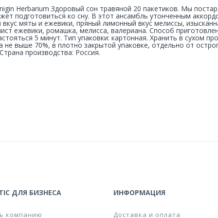
nigin Herbarium Здоровый сон травяной 20 пакетиков. Мы поста
жет подготовиться ко сну. В этот ансамбль утонченным аккордо
 вкус мяты и ежевики, пряный лимонный вкус мелиссы, изысканн
лист ежевики, ромашка, мелисса, валериана. Способ приготовлен
астояться 5 минут. Тип упаковки: картонная. Хранить в сухом 
а не выше 70%, в плотно закрытой упаковке, отдельно от остро
 Страна производства: Россия.
IC ДЛЯ БИЗНЕСА
ИНФОРМАЦИЯ
ь компанию
Доставка и оплата