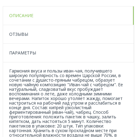
ОПИСАНИЕ
ОТЗЫВЫ
ПАРАМЕТРЫ
Гармония вкуса и пользы иван-чая, получившего
широкую популярность со времен Царской России, в
сочетании с душисто-пряным чабрецом, образует
новую чайную композицию "Иван-чай с чабрецом". Ее
натуральный, сладковатый вкус пробуждает
воспоминания о лете, даже холодными зимними
вечерами. Напиток хорошо утоляет жажду, помогает
настроиться на рабочий лад утром и расслабиться в
конце дня. Состав: кипрей узколистный
ферментированный (иван-чай), чабрец. Способ
приготовления: положить пакетик в чашку, залить
кипятком, дать настояться 5 минут. Количество
пакетиков в упаковке: 20 штук. Тип упаковки:
картонная. Хранить в сухом прохладном месте при
относительной влажности воздуха не выше 70%, в