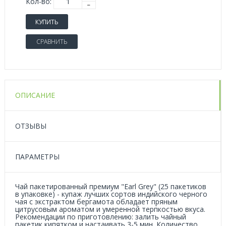
Кол-во:
КУПИТЬ
СРАВНИТЬ
ОПИСАНИЕ
ОТЗЫВЫ
ПАРАМЕТРЫ
Чай пакетированный премиум "Earl Grey" (25 пакетиков
в упаковке) - купаж лучших сортов индийского черного
чая с экстрактом бергамота обладает пряным
цитрусовым ароматом и умеренной терпкостью вкуса.
Рекомендации по приготовлению: залить чайный
пакетик кипятком и настаивать 3-5 мин. Количество