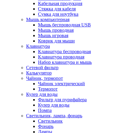
Кабельная продукция
Стяжка для кабеля
Сумка для ноутбука
Мышь компьютерная
Мышь беспроводная USB
Мышь проводная
Мышь игровая
Коврик для мыши
Клавиатура
Клавиатура беспроводная
Клавиатура проводная
Набор клавиатура и мышь
Сетевой фильтр
Калькулятор
Чайник, термопот
Чайник электрический
Термопот
Кулер для воды
Фильтр для пурифайера
Кулер для воды
Помпа
Светильник, лампа, фонарь
Светильник
Фонарь
Лампы