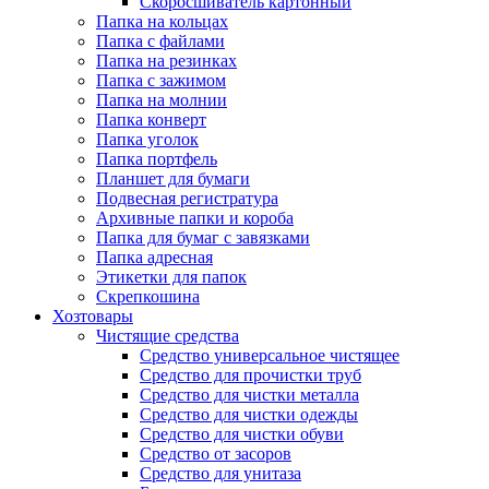
Скоросшиватель картонный
Папка на кольцах
Папка с файлами
Папка на резинках
Папка с зажимом
Папка на молнии
Папка конверт
Папка уголок
Папка портфель
Планшет для бумаги
Подвесная регистратура
Архивные папки и короба
Папка для бумаг с завязками
Папка адресная
Этикетки для папок
Скрепкошина
Хозтовары
Чистящие средства
Средство универсальное чистящее
Средство для прочистки труб
Средство для чистки металла
Средство для чистки одежды
Средство для чистки обуви
Средство от засоров
Средство для унитаза