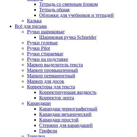
Тетрадь со сменным блоком
Тетрадь общая
Обложки для учебников и тетрадей
Калька
Всё для письма
Ручки шариковые
Шариковая ручка Schneider
Ручки гелевые
Ручки Pilot
Ручки стираемые
Ручки на подставке
Маркер выделитель текста
Маркер промышленный
Маркер перманентный
Маркер для досок
Корректоры для текста
Корректирующая жидкость
Корректор лента
Карандаши
Карандаш чернографитный
Карандаш механический
Карандаш простой
Стержни для карандашей
Грифели
Точилки