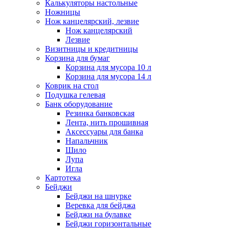
Калькуляторы настольные
Ножницы
Нож канцелярский, лезвие
Нож канцелярский
Лезвие
Визитницы и кредитницы
Корзина для бумаг
Корзина для мусора 10 л
Корзина для мусора 14 л
Коврик на стол
Подушка гелевая
Банк оборудование
Резинка банковская
Лента, нить прошивная
Аксессуары для банка
Напальчник
Шило
Лупа
Игла
Картотека
Бейджи
Бейджи на шнурке
Веревка для бейджа
Бейджи на булавке
Бейджи горизонтальные