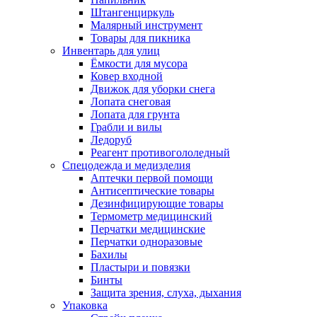
Штангенциркуль
Малярный инструмент
Товары для пикника
Инвентарь для улиц
Ёмкости для мусора
Ковер входной
Движок для уборки снега
Лопата снеговая
Лопата для грунта
Грабли и вилы
Ледоруб
Реагент противогололедный
Спецодежда и медизделия
Аптечки первой помощи
Антисептические товары
Дезинфицирующие товары
Термометр медицинский
Перчатки медицинские
Перчатки одноразовые
Бахилы
Пластыри и повязки
Бинты
Защита зрения, слуха, дыхания
Упаковка