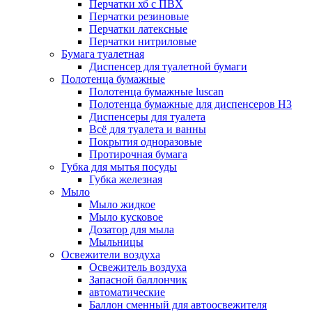
Перчатки хб с ПВХ
Перчатки резиновые
Перчатки латексные
Перчатки нитриловые
Бумага туалетная
Диспенсер для туалетной бумаги
Полотенца бумажные
Полотенца бумажные luscan
Полотенца бумажные для диспенсеров H3
Диспенсеры для туалета
Всё для туалета и ванны
Покрытия одноразовые
Протирочная бумага
Губка для мытья посуды
Губка железная
Мыло
Мыло жидкое
Мыло кусковое
Дозатор для мыла
Мыльницы
Освежители воздуха
Освежитель воздуха
Запасной баллончик
автоматические
Баллон сменный для автоосвежителя