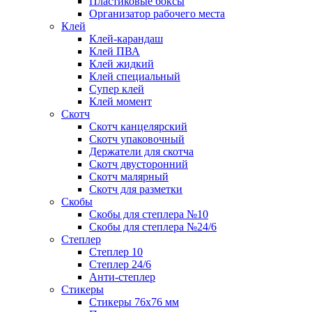
Пластиковые боксы
Организатор рабочего места
Клей
Клей-карандаш
Клей ПВА
Клей жидкий
Клей специальный
Супер клей
Клей момент
Скотч
Скотч канцелярский
Скотч упаковочный
Держатели для скотча
Скотч двусторонний
Скотч малярный
Скотч для разметки
Скобы
Скобы для степлера №10
Скобы для степлера №24/6
Степлер
Степлер 10
Степлер 24/6
Анти-степлер
Стикеры
Стикеры 76x76 мм