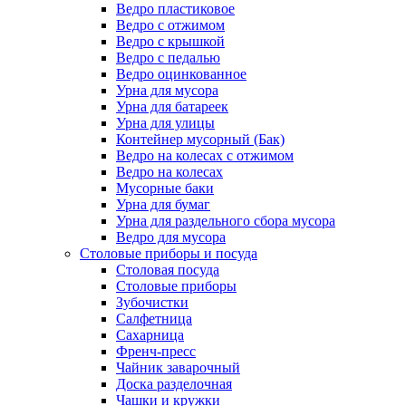
Ведро пластиковое
Ведро с отжимом
Ведро с крышкой
Ведро с педалью
Ведро оцинкованное
Урна для мусора
Урна для батареек
Урна для улицы
Контейнер мусорный (Бак)
Ведро на колесах с отжимом
Ведро на колесах
Мусорные баки
Урна для бумаг
Урна для раздельного сбора мусора
Ведро для мусора
Столовые приборы и посуда
Столовая посуда
Столовые приборы
Зубочистки
Салфетница
Сахарница
Френч-пресс
Чайник заварочный
Доска разделочная
Чашки и кружки