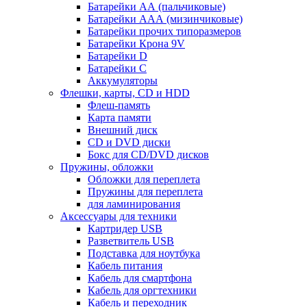
Батарейки АА (пальчиковые)
Батарейки ААА (мизинчиковые)
Батарейки прочих типоразмеров
Батарейки Крона 9V
Батарейки D
Батарейки С
Аккумуляторы
Флешки, карты, CD и HDD
Флеш-память
Карта памяти
Внешний диск
CD и DVD диски
Бокс для CD/DVD дисков
Пружины, обложки
Обложки для переплета
Пружины для переплета
для ламинирования
Аксессуары для техники
Картридер USB
Разветвитель USB
Подставка для ноутбука
Кабель питания
Кабель для смартфона
Кабель для оргтехники
Кабель и переходник