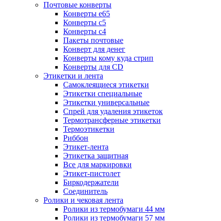
Почтовые конверты
Конверты е65
Конверты с5
Конверты с4
Пакеты почтовые
Конверт для денег
Конверты кому куда стрип
Конверты для CD
Этикетки и лента
Самоклеящиеся этикетки
Этикетки специальные
Этикетки универсальные
Спрей для удаления этикеток
Термотрансферные этикетки
Термоэтикетки
Риббон
Этикет-лента
Этикетка защитная
Все для маркировки
Этикет-пистолет
Биркодержатели
Соединитель
Ролики и чековая лента
Ролики из термобумаги 44 мм
Ролики из термобумаги 57 мм