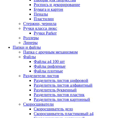
Роспись и декорирование
Бумага и картон
Пеналы
Пластилин
Стержни, чернила
Ручки класса люкс
Ручки Parker
Роллеры
Линеры
Папки и файлы
Папка с арочным механизмом
Файлы
Файлы а4 100 шт
Файлы рифленые
Файлы плотные
Разделители листов
Разделитель листов цифровой
Разделитель листов алфавитный
Разделитель буквенный
Разделитель листов пластик
Разделитель листов картонный
Скоросшиватели
Скоросшиватель дело
Скоросшиватель пластиковый а4