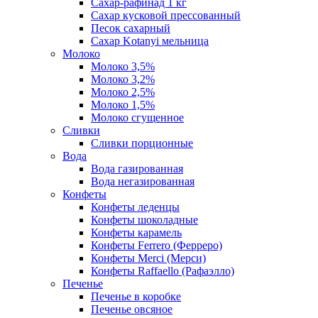
Сахар-рафинад 1 кг
Сахар кусковой прессованный
Песок сахарный
Сахар Kotanyi мельница
Молоко
Молоко 3,5%
Молоко 3,2%
Молоко 2,5%
Молоко 1,5%
Молоко сгущенное
Сливки
Сливки порционные
Вода
Вода газированная
Вода негазированная
Конфеты
Конфеты леденцы
Конфеты шоколадные
Конфеты карамель
Конфеты Ferrero (Ферреро)
Конфеты Merci (Мерси)
Конфеты Raffaello (Рафаэлло)
Печенье
Печенье в коробке
Печенье овсяное