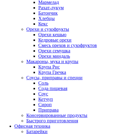
Мармелад
Рахат-лукум
Батончик
Хлебцы
Кекс
Орехи и сухофрукты
Орехи кешью
Кедровые орехи
Смесь орехов и сухофруктов
Орехи семушка
Орехи миндаль
Макароны, мука и крупы
Крупа Рис
Крупа Гречка
Соусы, приправы и специи
Соль
Сода пищевая
Соус
Кетчуп
Сироп
Приправа
Консервированные продукты
Быстрого приготовления
Офисная техника
Батарейки