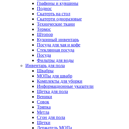
Графины и кувшины
Поднос
Скатерть на стол
Скатерти одноразовые
Технические ткани
Термос
Штопор
Кухонный инвентарь
Посуда для чая и кофе
Стеклянная посуда
Посуда
Фильтры для воды
Инвентарь для пола
Швабры
МОПы для швабр
Комплекты для уборки
Информационные указатели
Щетка для пола
Веники
Совок
Тряпка
Метла
Сгон для пола
Щетки
Держатель МОПа