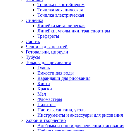
Точилка с контейнером
Точилка механическая
Точилка электрическая
Линейка
Линейка металлическая
Линейки, угольники, транспортиры
Трафареты
Ластик
Чернила для печатей
Готовальни, циркули
Тубусы
Товары для рисования
Гуашь
Емкости для воды
Карандаши для рисования
Кисти
Краски
Мел
Фломастеры
Палитры
Пастель, сангина, уголь
Инструменты и аксессуары для рисования
Хобби и творчество
Альбомы и папки для черчения, рисования
Наборы для творчества