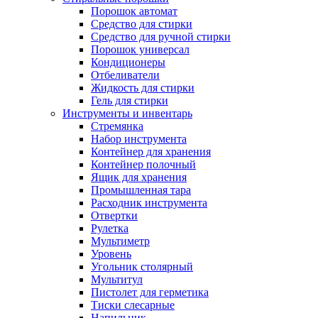
Порошок автомат
Средство для стирки
Средство для ручной стирки
Порошок универсал
Кондиционеры
Отбеливатели
Жидкость для стирки
Гель для стирки
Инструменты и инвентарь
Стремянка
Набор инструмента
Контейнер для хранения
Контейнер полочный
Ящик для хранения
Промышленная тара
Расходник инструмента
Отвертки
Рулетка
Мультиметр
Уровень
Угольник столярный
Мультитул
Пистолет для герметика
Тиски слесарные
Напильник