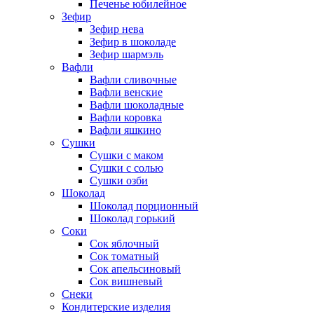
Печенье юбилейное
Зефир
Зефир нева
Зефир в шоколаде
Зефир шармэль
Вафли
Вафли сливочные
Вафли венские
Вафли шоколадные
Вафли коровка
Вафли яшкино
Сушки
Сушки с маком
Сушки с солью
Сушки озби
Шоколад
Шоколад порционный
Шоколад горький
Соки
Сок яблочный
Сок томатный
Сок апельсиновый
Сок вишневый
Снеки
Кондитерские изделия