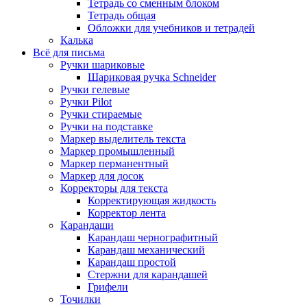
Тетрадь со сменным блоком
Тетрадь общая
Обложки для учебников и тетрадей
Калька
Всё для письма
Ручки шариковые
Шариковая ручка Schneider
Ручки гелевые
Ручки Pilot
Ручки стираемые
Ручки на подставке
Маркер выделитель текста
Маркер промышленный
Маркер перманентный
Маркер для досок
Корректоры для текста
Корректирующая жидкость
Корректор лента
Карандаши
Карандаш чернографитный
Карандаш механический
Карандаш простой
Стержни для карандашей
Грифели
Точилки