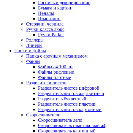
Роспись и декорирование
Бумага и картон
Пеналы
Пластилин
Стержни, чернила
Ручки класса люкс
Ручки Parker
Роллеры
Линеры
Папки и файлы
Папка с арочным механизмом
Файлы
Файлы а4 100 шт
Файлы рифленые
Файлы плотные
Разделители листов
Разделитель листов цифровой
Разделитель листов алфавитный
Разделитель буквенный
Разделитель листов пластик
Разделитель листов картонный
Скоросшиватели
Скоросшиватель дело
Скоросшиватель пластиковый а4
Скоросшиватель картонный