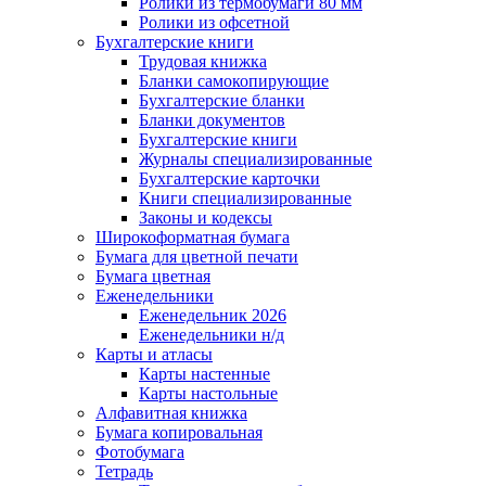
Ролики из термобумаги 80 мм
Ролики из офсетной
Бухгалтерские книги
Трудовая книжка
Бланки самокопирующие
Бухгалтерские бланки
Бланки документов
Бухгалтерские книги
Журналы специализированные
Бухгалтерские карточки
Книги специализированные
Законы и кодексы
Широкоформатная бумага
Бумага для цветной печати
Бумага цветная
Еженедельники
Еженедельник 2026
Еженедельники н/д
Карты и атласы
Карты настенные
Карты настольные
Алфавитная книжка
Бумага копировальная
Фотобумага
Тетрадь