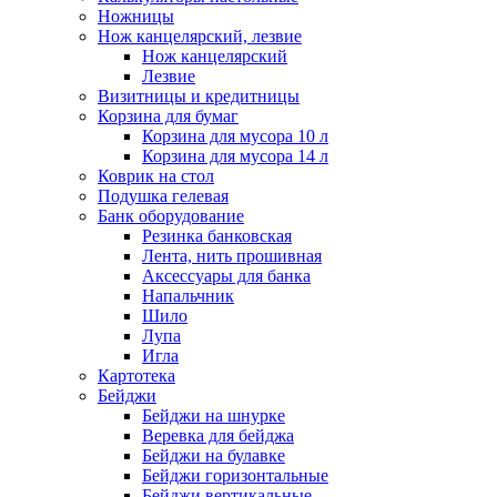
Ножницы
Нож канцелярский, лезвие
Нож канцелярский
Лезвие
Визитницы и кредитницы
Корзина для бумаг
Корзина для мусора 10 л
Корзина для мусора 14 л
Коврик на стол
Подушка гелевая
Банк оборудование
Резинка банковская
Лента, нить прошивная
Аксессуары для банка
Напальчник
Шило
Лупа
Игла
Картотека
Бейджи
Бейджи на шнурке
Веревка для бейджа
Бейджи на булавке
Бейджи горизонтальные
Бейджи вертикальные