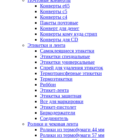
Почтовые конверты
Конверты е65
Конверты с5
Конверты с4
Пакеты почтовые
Конверт для денег
Конверты кому куда стрип
Конверты для CD
Этикетки и лента
Самоклеящиеся этикетки
Этикетки специальные
Этикетки универсальные
Спрей для удаления этикеток
Термотрансферные этикетки
Термоэтикетки
Риббон
Этикет-лента
Этикетка защитная
Все для маркировки
Этикет-пистолет
Биркодержатели
Соединитель
Ролики и чековая лента
Ролики из термобумаги 44 мм
Ролики из термобумаги 57 мм