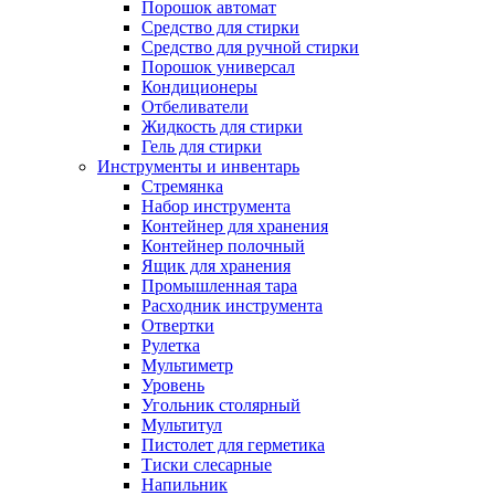
Порошок автомат
Средство для стирки
Средство для ручной стирки
Порошок универсал
Кондиционеры
Отбеливатели
Жидкость для стирки
Гель для стирки
Инструменты и инвентарь
Стремянка
Набор инструмента
Контейнер для хранения
Контейнер полочный
Ящик для хранения
Промышленная тара
Расходник инструмента
Отвертки
Рулетка
Мультиметр
Уровень
Угольник столярный
Мультитул
Пистолет для герметика
Тиски слесарные
Напильник