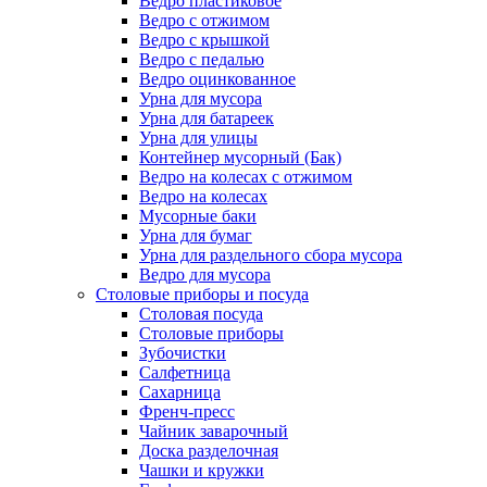
Ведро пластиковое
Ведро с отжимом
Ведро с крышкой
Ведро с педалью
Ведро оцинкованное
Урна для мусора
Урна для батареек
Урна для улицы
Контейнер мусорный (Бак)
Ведро на колесах с отжимом
Ведро на колесах
Мусорные баки
Урна для бумаг
Урна для раздельного сбора мусора
Ведро для мусора
Столовые приборы и посуда
Столовая посуда
Столовые приборы
Зубочистки
Салфетница
Сахарница
Френч-пресс
Чайник заварочный
Доска разделочная
Чашки и кружки