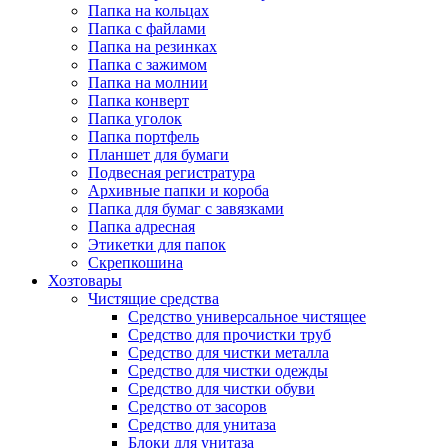
Папка на кольцах
Папка с файлами
Папка на резинках
Папка с зажимом
Папка на молнии
Папка конверт
Папка уголок
Папка портфель
Планшет для бумаги
Подвесная регистратура
Архивные папки и короба
Папка для бумаг с завязками
Папка адресная
Этикетки для папок
Скрепкошина
Хозтовары
Чистящие средства
Средство универсальное чистящее
Средство для прочистки труб
Средство для чистки металла
Средство для чистки одежды
Средство для чистки обуви
Средство от засоров
Средство для унитаза
Блоки для унитаза