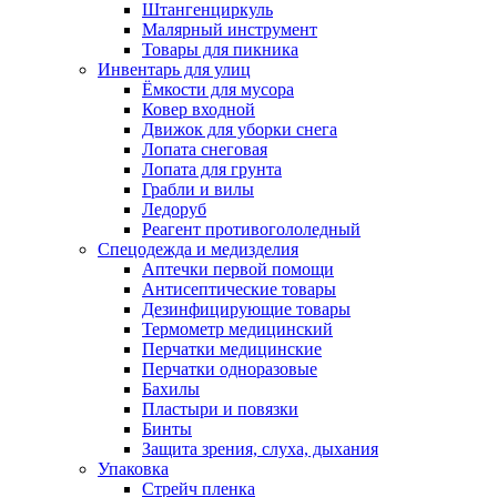
Штангенциркуль
Малярный инструмент
Товары для пикника
Инвентарь для улиц
Ёмкости для мусора
Ковер входной
Движок для уборки снега
Лопата снеговая
Лопата для грунта
Грабли и вилы
Ледоруб
Реагент противогололедный
Спецодежда и медизделия
Аптечки первой помощи
Антисептические товары
Дезинфицирующие товары
Термометр медицинский
Перчатки медицинские
Перчатки одноразовые
Бахилы
Пластыри и повязки
Бинты
Защита зрения, слуха, дыхания
Упаковка
Стрейч пленка