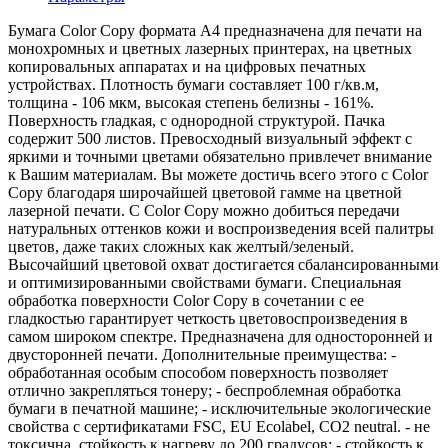
Бумага Color Copy формата А4 предназначена для печати на
монохромных и цветных лазерных принтерах, на цветных
копировальных аппаратах и на цифровых печатных
устройствах. Плотность бумаги составляет 100 г/кв.м,
толщина - 106 мкм, высокая степень белизны - 161%.
Поверхность гладкая, с однородной структурой. Пачка
содержит 500 листов. Превосходный визуальный эффект с
яркими и точными цветами обязательно привлечет внимание
к Вашим материалам. Вы можете достичь всего этого с Color
Copy благодаря широчайшей цветовой гамме на цветной
лазерной печати. С Color Copy можно добиться передачи
натуральных оттенков кожи и воспроизведения всей палитры
цветов, даже таких сложных как желтый/зеленый.
Высочайший цветовой охват достигается сбалансированными
и оптимизированными свойствами бумаги. Специальная
обработка поверхности Color Copy в сочетании с ее
гладкостью гарантирует четкость цветовоспроизведения в
самом широком спектре. Предназначена для односторонней и
двусторонней печати. Дополнительные преимущества: -
обработанная особым способом поверхность позволяет
отлично закрепляться тонеру; - беспроблемная обработка
бумаги в печатной машине; - исключительные экологические
свойства с сертификатами FSC, EU Ecolabel, CO2 neutral. - не
токсична, стойкость к нагреву до 200 градусов; - стойкость к