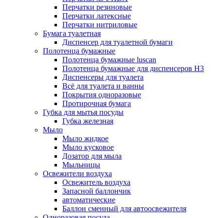
Перчатки резиновые
Перчатки латексные
Перчатки нитриловые
Бумага туалетная
Диспенсер для туалетной бумаги
Полотенца бумажные
Полотенца бумажные luscan
Полотенца бумажные для диспенсеров H3
Диспенсеры для туалета
Всё для туалета и ванны
Покрытия одноразовые
Протирочная бумага
Губка для мытья посуды
Губка железная
Мыло
Мыло жидкое
Мыло кусковое
Дозатор для мыла
Мыльницы
Освежители воздуха
Освежитель воздуха
Запасной баллончик
автоматические
Баллон сменный для автоосвежителя
Одноразовая посуда