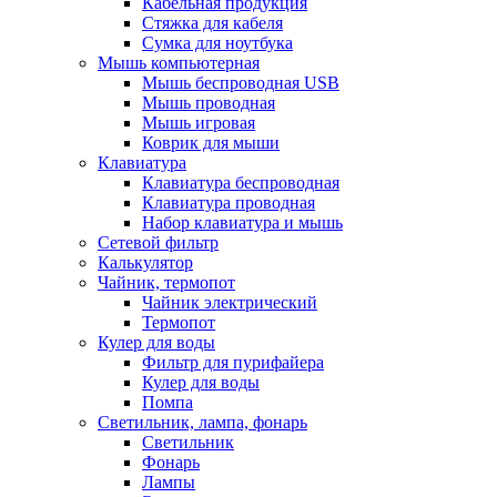
Кабельная продукция
Стяжка для кабеля
Сумка для ноутбука
Мышь компьютерная
Мышь беспроводная USB
Мышь проводная
Мышь игровая
Коврик для мыши
Клавиатура
Клавиатура беспроводная
Клавиатура проводная
Набор клавиатура и мышь
Сетевой фильтр
Калькулятор
Чайник, термопот
Чайник электрический
Термопот
Кулер для воды
Фильтр для пурифайера
Кулер для воды
Помпа
Светильник, лампа, фонарь
Светильник
Фонарь
Лампы