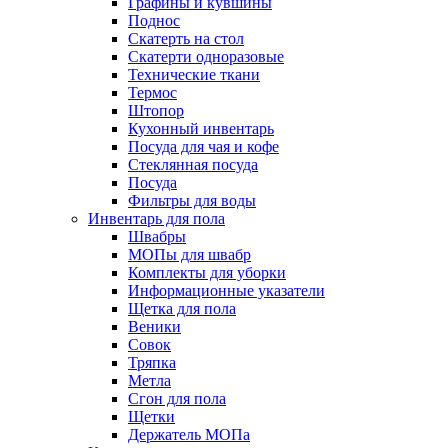
Графины и кувшины
Поднос
Скатерть на стол
Скатерти одноразовые
Технические ткани
Термос
Штопор
Кухонный инвентарь
Посуда для чая и кофе
Стеклянная посуда
Посуда
Фильтры для воды
Инвентарь для пола
Швабры
МОПы для швабр
Комплекты для уборки
Информационные указатели
Щетка для пола
Веники
Совок
Тряпка
Метла
Сгон для пола
Щетки
Держатель МОПа