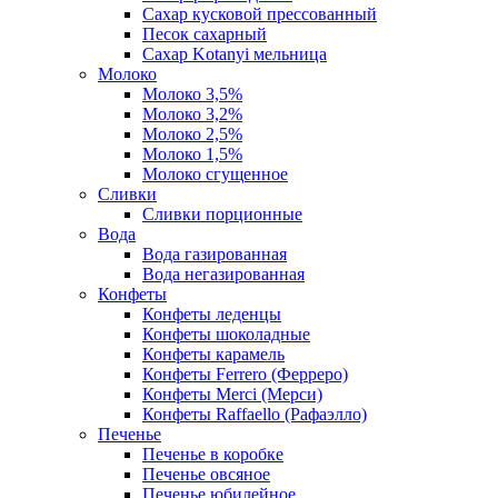
Сахар кусковой прессованный
Песок сахарный
Сахар Kotanyi мельница
Молоко
Молоко 3,5%
Молоко 3,2%
Молоко 2,5%
Молоко 1,5%
Молоко сгущенное
Сливки
Сливки порционные
Вода
Вода газированная
Вода негазированная
Конфеты
Конфеты леденцы
Конфеты шоколадные
Конфеты карамель
Конфеты Ferrero (Ферреро)
Конфеты Merci (Мерси)
Конфеты Raffaello (Рафаэлло)
Печенье
Печенье в коробке
Печенье овсяное
Печенье юбилейное