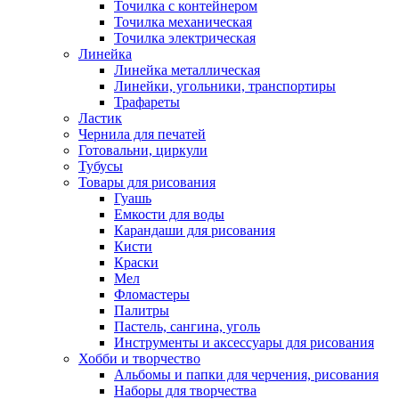
Точилка с контейнером
Точилка механическая
Точилка электрическая
Линейка
Линейка металлическая
Линейки, угольники, транспортиры
Трафареты
Ластик
Чернила для печатей
Готовальни, циркули
Тубусы
Товары для рисования
Гуашь
Емкости для воды
Карандаши для рисования
Кисти
Краски
Мел
Фломастеры
Палитры
Пастель, сангина, уголь
Инструменты и аксессуары для рисования
Хобби и творчество
Альбомы и папки для черчения, рисования
Наборы для творчества