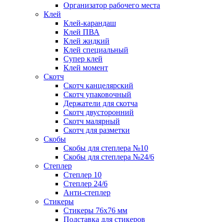
Организатор рабочего места
Клей
Клей-карандаш
Клей ПВА
Клей жидкий
Клей специальный
Супер клей
Клей момент
Скотч
Скотч канцелярский
Скотч упаковочный
Держатели для скотча
Скотч двусторонний
Скотч малярный
Скотч для разметки
Скобы
Скобы для степлера №10
Скобы для степлера №24/6
Степлер
Степлер 10
Степлер 24/6
Анти-степлер
Стикеры
Стикеры 76x76 мм
Подставка для стикеров