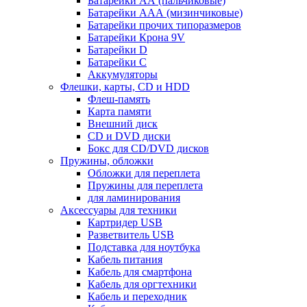
Батарейки АА (пальчиковые)
Батарейки ААА (мизинчиковые)
Батарейки прочих типоразмеров
Батарейки Крона 9V
Батарейки D
Батарейки С
Аккумуляторы
Флешки, карты, CD и HDD
Флеш-память
Карта памяти
Внешний диск
CD и DVD диски
Бокс для CD/DVD дисков
Пружины, обложки
Обложки для переплета
Пружины для переплета
для ламинирования
Аксессуары для техники
Картридер USB
Разветвитель USB
Подставка для ноутбука
Кабель питания
Кабель для смартфона
Кабель для оргтехники
Кабель и переходник