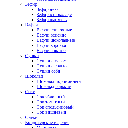
Зефир
Зефир нева
Зефир в шоколаде
Зефир шармэль
Вафли
Вафли сливочные
Вафли венские
Вафли шоколадные
Вафли коровка
Вафли яшкино
Сушки
Сушки с маком
Сушки с солью
Сушки озби
Шоколад
Шоколад порционный
Шоколад горький
Соки
Сок яблочный
Сок томатный
Сок апельсиновый
Сок вишневый
Снеки
Кондитерские изделия
Мармелад