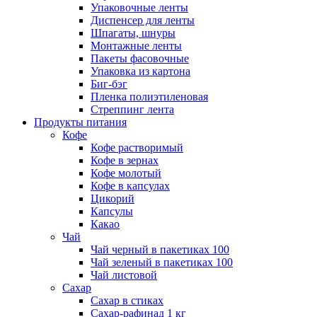
Упаковочные ленты
Диспенсер для ленты
Шпагаты, шнуры
Монтажные ленты
Пакеты фасовочные
Упаковка из картона
Биг-бэг
Пленка полиэтиленовая
Стреппинг лента
Продукты питания
Кофе
Кофе растворимый
Кофе в зернах
Кофе молотый
Кофе в капсулах
Цикорий
Капсулы
Какао
Чай
Чай черный в пакетиках 100
Чай зеленый в пакетиках 100
Чай листовой
Сахар
Сахар в стиках
Сахар-рафинад 1 кг