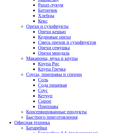
Рахат-лукум
Батончик
Хлебцы
Кекс
Орехи и сухофрукты
Орехи кешью
Кедровые орехи
Смесь орехов и сухофруктов
Орехи семушка
Орехи миндаль
Макароны, мука и крупы
Крупа Рис
Крупа Гречка
Соусы, приправы и специи
Соль
Сода пищевая
Соус
Кетчуп
Сироп
Приправа
Консервированные продукты
Быстрого приготовления
Офисная техника
Батарейки