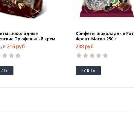
еты шоколадные
Конфеты шоколадные Рот
евские Трюфельный крем
Фронт Маска 250 г
льным миндалем 200 г
216 руб
238 руб
руб
ПИТЬ
КУПИТЬ