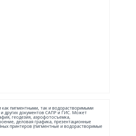
и как пигментными, так и водорастворимыми
м и других документов САПР и ГИС. Может
рафия, геодезия, аэрофотосъемка,
роение, деловая графика, презентационные
йных принтеров (пигментные и водорастворимые