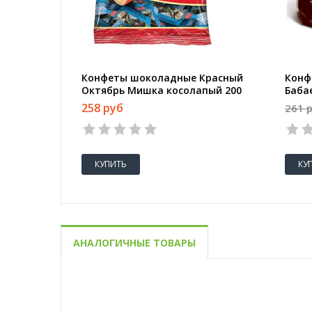
Конфеты шоколадные Красный
Конф
Октябрь Мишка косолапый 200
Баба
г
с це
258 руб
261 
КУПИТЬ
КУ
АНАЛОГИЧНЫЕ ТОВАРЫ