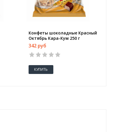
Конфеты шоколадные Красный
Конфеты
Октябрь Кара-Кум 250 г
шоколад
342 руб
300 ру
КУПИТЬ
КУПИТ