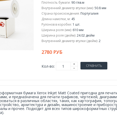
Плотность бумаги:
90 г/кв.м
Внутренний диаметр втулки (мм):
50.8 мм
Страна происхождения:
Португалия
Длина намотки, м:
45
Рулонов в коробке:
1 шт.
Ширина роля (мм):
610 мм
Ширина роля (дюйм):
24.02 дюйм
Внутренний диаметр втулки (дюйм):
2
2780 РУБ
СРАВНИТЬ
Кол-во:
форматная бумага Xerox Inkjet Matt Coated пригодна для печат
ами, и предназначена для печати графиков, чертежей, диаграм
зоваться в различных областях, таких, как картография, топог
стройство, архитектура и дизайн, машиностроение и приборост
алы и прочее. Подходит для всех типов широкоформатных стру
а).