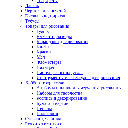
Трафареты
Ластик
Чернила для печатей
Готовальни, циркули
Тубусы
Товары для рисования
Гуашь
Емкости для воды
Карандаши для рисования
Кисти
Краски
Мел
Фломастеры
Палитры
Пастель, сангина, уголь
Инструменты и аксессуары для рисования
Хобби и творчество
Альбомы и папки для черчения, рисования
Наборы для творчества
Роспись и декорирование
Бумага и картон
Пеналы
Пластилин
Стержни, чернила
Ручки класса люкс