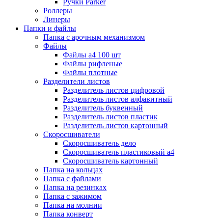
Ручки Parker
Роллеры
Линеры
Папки и файлы
Папка с арочным механизмом
Файлы
Файлы а4 100 шт
Файлы рифленые
Файлы плотные
Разделители листов
Разделитель листов цифровой
Разделитель листов алфавитный
Разделитель буквенный
Разделитель листов пластик
Разделитель листов картонный
Скоросшиватели
Скоросшиватель дело
Скоросшиватель пластиковый а4
Скоросшиватель картонный
Папка на кольцах
Папка с файлами
Папка на резинках
Папка с зажимом
Папка на молнии
Папка конверт