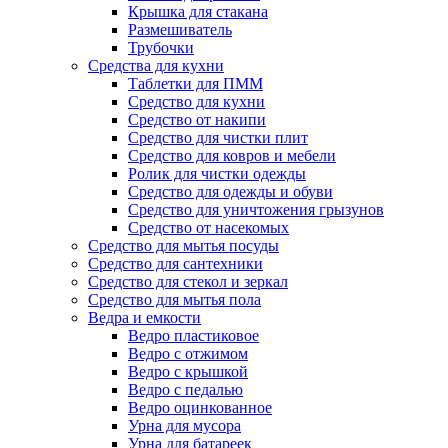
Крышка для стакана
Размешиватель
Трубочки
Средства для кухни
Таблетки для ПММ
Средство для кухни
Средство от накипи
Средство для чистки плит
Средство для ковров и мебели
Ролик для чистки одежды
Средство для одежды и обуви
Средство для уничтожения грызунов
Средство от насекомых
Средство для мытья посуды
Средство для сантехники
Средство для стекол и зеркал
Средство для мытья пола
Ведра и емкости
Ведро пластиковое
Ведро с отжимом
Ведро с крышкой
Ведро с педалью
Ведро оцинкованное
Урна для мусора
Урна для батареек