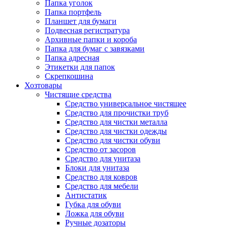
Папка уголок
Папка портфель
Планшет для бумаги
Подвесная регистратура
Архивные папки и короба
Папка для бумаг с завязками
Папка адресная
Этикетки для папок
Скрепкошина
Хозтовары
Чистящие средства
Средство универсальное чистящее
Средство для прочистки труб
Средство для чистки металла
Средство для чистки одежды
Средство для чистки обуви
Средство от засоров
Средство для унитаза
Блоки для унитаза
Средство для ковров
Средство для мебели
Антистатик
Губка для обуви
Ложка для обуви
Ручные дозаторы