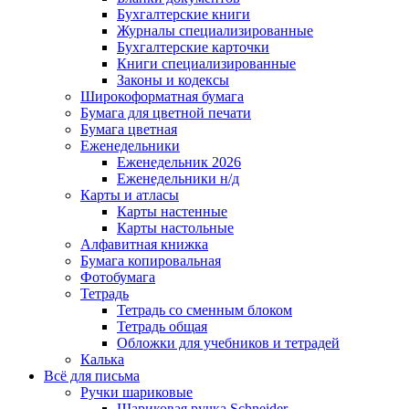
Бухгалтерские книги
Журналы специализированные
Бухгалтерские карточки
Книги специализированные
Законы и кодексы
Широкоформатная бумага
Бумага для цветной печати
Бумага цветная
Еженедельники
Еженедельник 2026
Еженедельники н/д
Карты и атласы
Карты настенные
Карты настольные
Алфавитная книжка
Бумага копировальная
Фотобумага
Тетрадь
Тетрадь со сменным блоком
Тетрадь общая
Обложки для учебников и тетрадей
Калька
Всё для письма
Ручки шариковые
Шариковая ручка Schneider