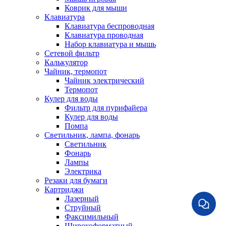
Коврик для мыши
Клавиатура
Клавиатура беспроводная
Клавиатура проводная
Набор клавиатура и мышь
Сетевой фильтр
Калькулятор
Чайник, термопот
Чайник электрический
Термопот
Кулер для воды
Фильтр для пурифайера
Кулер для воды
Помпа
Светильник, лампа, фонарь
Светильник
Фонарь
Лампы
Электрика
Резаки для бумаги
Картриджи
Лазерный
Струйный
Факсимильный
Широкоформатный