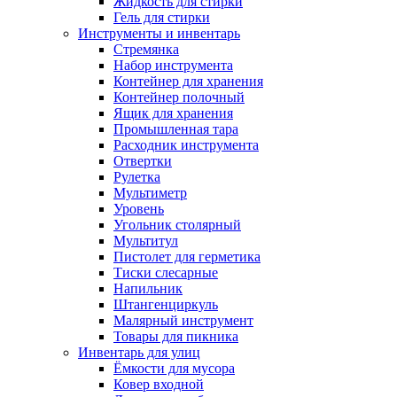
Жидкость для стирки
Гель для стирки
Инструменты и инвентарь
Стремянка
Набор инструмента
Контейнер для хранения
Контейнер полочный
Ящик для хранения
Промышленная тара
Расходник инструмента
Отвертки
Рулетка
Мультиметр
Уровень
Угольник столярный
Мультитул
Пистолет для герметика
Тиски слесарные
Напильник
Штангенциркуль
Малярный инструмент
Товары для пикника
Инвентарь для улиц
Ёмкости для мусора
Ковер входной