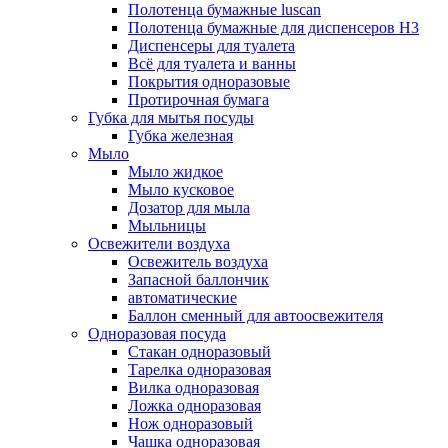
Полотенца бумажные luscan
Полотенца бумажные для диспенсеров H3
Диспенсеры для туалета
Всё для туалета и ванны
Покрытия одноразовые
Протирочная бумага
Губка для мытья посуды
Губка железная
Мыло
Мыло жидкое
Мыло кусковое
Дозатор для мыла
Мыльницы
Освежители воздуха
Освежитель воздуха
Запасной баллончик
автоматические
Баллон сменный для автоосвежителя
Одноразовая посуда
Стакан одноразовый
Тарелка одноразовая
Вилка одноразовая
Ложка одноразовая
Нож одноразовый
Чашка одноразовая