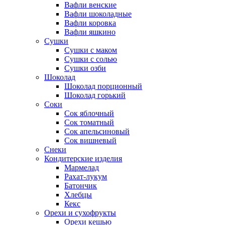
Вафли венские
Вафли шоколадные
Вафли коровка
Вафли яшкино
Сушки
Сушки с маком
Сушки с солью
Сушки озби
Шоколад
Шоколад порционный
Шоколад горький
Соки
Сок яблочный
Сок томатный
Сок апельсиновый
Сок вишневый
Снеки
Кондитерские изделия
Мармелад
Рахат-лукум
Батончик
Хлебцы
Кекс
Орехи и сухофрукты
Орехи кешью