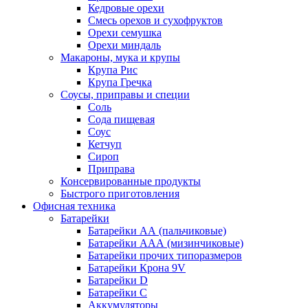
Кедровые орехи
Смесь орехов и сухофруктов
Орехи семушка
Орехи миндаль
Макароны, мука и крупы
Крупа Рис
Крупа Гречка
Соусы, приправы и специи
Соль
Сода пищевая
Соус
Кетчуп
Сироп
Приправа
Консервированные продукты
Быстрого приготовления
Офисная техника
Батарейки
Батарейки АА (пальчиковые)
Батарейки ААА (мизинчиковые)
Батарейки прочих типоразмеров
Батарейки Крона 9V
Батарейки D
Батарейки С
Аккумуляторы