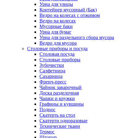
Урна для улицы
Контейнер мусорный (Бак)
Ведро на колесах с отжимом
Ведро на колесах
Мусорные баки
Урна для бумаг
Урна для раздельного сбора мусора
Ведро для мусора
Столовые приборы и посуда
Столовая посуда
Столовые приборы
Зубочистки
Салфетница
Сахарница
Френч-пресс
Чайник заварочный
Доска разделочная
Чашки и кружки
Графины и кувшины
Поднос
Скатерть на стол
Скатерти одноразовые
Технические ткани
Термос
Штопор