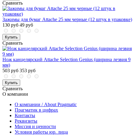
Сравнить
Зажимы для бумаг Attache 25 мм черные (12 штук в упаковке)
130 руб
49 руб
Купить
Сравнить
Нож канцелярский Attache Selection Genius (ширина лезвия 9
мм)
503 руб
353 руб
Купить
Сравнить
О компании
О компании / About Pragmatic
Прагматик в цифрах
Контакты
Реквизиты
Миссия и ценности
Условия работы юр. лица