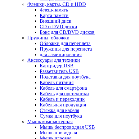
Флешки, карты, CD и HDD
Флеш-память
Карта памяти
Внешний диск
CD и DVD диски
Бокс для CD/DVD дисков
Пружины, обложки
Обложки для переплета
Пружины для переплета
для ламинирования
Аксессуары для техники
Картридер USB
Разветвитель USB
Подставка для ноутбука
Кабель питания
Кабель для смартфона
Кабель для оргтехники
Кабель и переходник
Кабельная продукция
Стяжка для кабеля
Сумка для ноутбука
Мышь компьютерная
Мышь беспроводная USB
Мышь проводная
Мышь игровая