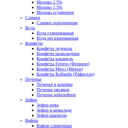
Молоко 2,5%
Молоко 1,5%
Молоко сгущенное
Сливки
Сливки порционные
Вода
Вода газированная
Вода негазированная
Конфеты
Конфеты леденцы
Конфеты шоколадные
Конфеты карамель
Конфеты Ferrero (Ферреро)
Конфеты Merci (Мерси)
Конфеты Raffaello (Рафаэлло)
Печенье
Печенье в коробке
Печенье овсяное
Печенье юбилейное
Зефир
Зефир нева
Зефир в шоколаде
Зефир шармэль
Вафли
Вафли сливочные