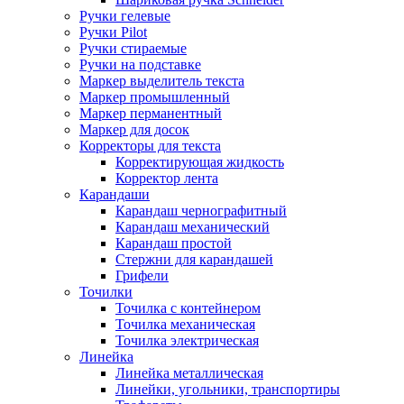
Ручки гелевые
Ручки Pilot
Ручки стираемые
Ручки на подставке
Маркер выделитель текста
Маркер промышленный
Маркер перманентный
Маркер для досок
Корректоры для текста
Корректирующая жидкость
Корректор лента
Карандаши
Карандаш чернографитный
Карандаш механический
Карандаш простой
Стержни для карандашей
Грифели
Точилки
Точилка с контейнером
Точилка механическая
Точилка электрическая
Линейка
Линейка металлическая
Линейки, угольники, транспортиры