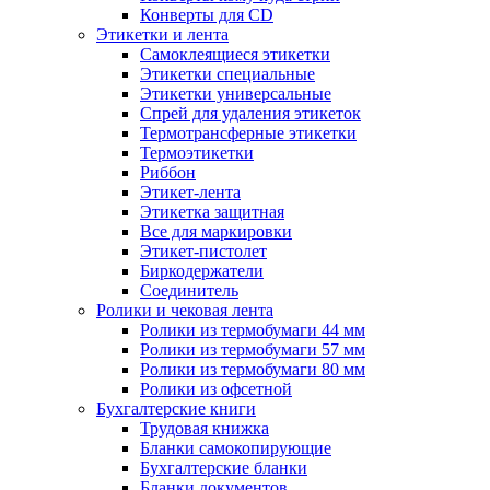
Конверты для CD
Этикетки и лента
Самоклеящиеся этикетки
Этикетки специальные
Этикетки универсальные
Спрей для удаления этикеток
Термотрансферные этикетки
Термоэтикетки
Риббон
Этикет-лента
Этикетка защитная
Все для маркировки
Этикет-пистолет
Биркодержатели
Соединитель
Ролики и чековая лента
Ролики из термобумаги 44 мм
Ролики из термобумаги 57 мм
Ролики из термобумаги 80 мм
Ролики из офсетной
Бухгалтерские книги
Трудовая книжка
Бланки самокопирующие
Бухгалтерские бланки
Бланки документов