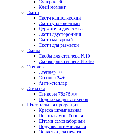
Супер клей
Клей момент
Скотч
Скотч канцелярский
Скотч упаковочный
Держатели для скотча
Скотч двусторонний
Скотч малярный
Скотч для разметки
Скобы
Скобы для степлера №10
Скобы для степлера №24/6
Степлер
Степлер 10
Степлер 24/6
Анти-степлер
Стикеры
Стикеры 76x76 мм
Подставка для стикеров
Штемпельная продукция
Краска штемпельная
Печать самонаборная
Штамп самонаборный
Подушка штемпельная
Оснастка для печати