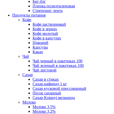
Биг-бэг
Пленка полиэтиленовая
Стреппинг лента
Продукты питания
Кофе
Кофе растворимый
Кофе в зернах
Кофе молотый
Кофе в капсулах
Цикорий
Капсулы
Какао
Чай
Чай черный в пакетиках 100
Чай зеленый в пакетиках 100
Чай листовой
Сахар
Сахар в стиках
Сахар-рафинад 1 кг
Сахар кусковой прессованный
Песок сахарный
Сахар Kotanyi мельница
Молоко
Молоко 3,5%
Молоко 3,2%