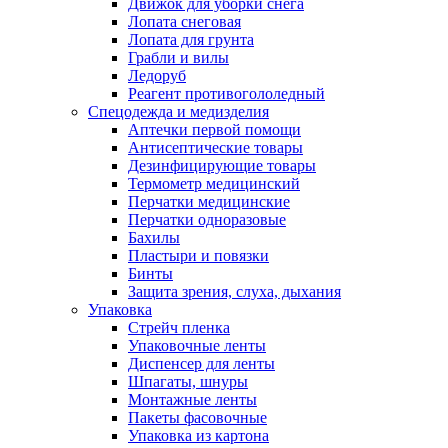
Движок для уборки снега
Лопата снеговая
Лопата для грунта
Грабли и вилы
Ледоруб
Реагент противогололедный
Спецодежда и медизделия
Аптечки первой помощи
Антисептические товары
Дезинфицирующие товары
Термометр медицинский
Перчатки медицинские
Перчатки одноразовые
Бахилы
Пластыри и повязки
Бинты
Защита зрения, слуха, дыхания
Упаковка
Стрейч пленка
Упаковочные ленты
Диспенсер для ленты
Шпагаты, шнуры
Монтажные ленты
Пакеты фасовочные
Упаковка из картона