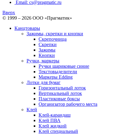
Email: cs@pragmatic.ru
Вверх
© 1999 – 2026 ООО «Прагматик»
Канцтовары
Зажимы, скрепки и кнопки
Скрепочница
Скрепки
Зажимы
Кнопки
Ручки, маркеры
Ручки шариковые синие
Текстовыделители
Маркеры Edding
Лотки для бумаг
Горизонтальный лоток
Вертикальный лоток
Пластиковые боксы
Организатор рабочего места
Клей
Клей-карандаш
Клей ПВА
Клей жидкий
Клей специальный