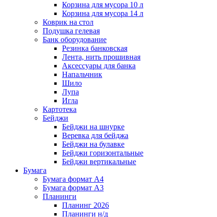
Корзина для мусора 10 л
Корзина для мусора 14 л
Коврик на стол
Подушка гелевая
Банк оборудование
Резинка банковская
Лента, нить прошивная
Аксессуары для банка
Напальчник
Шило
Лупа
Игла
Картотека
Бейджи
Бейджи на шнурке
Веревка для бейджа
Бейджи на булавке
Бейджи горизонтальные
Бейджи вертикальные
Бумага
Бумага формат А4
Бумага формат А3
Планинги
Планинг 2026
Планинги н/д